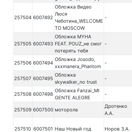
Обложка Видео
Люся
257504
6007492
-
Чеботина_WELCOME
TO MOSCOW
Обложка MYHA
257505
6007493
FEAT. POUZ_не смог
-
потерять тебя
Обложка Josodo,
257506
6007494
-
xxxmanera_Phantom
Обложка
257507
6007495
-
skywalker_no trust
Обложка Fanzai_MI
257508
6007498
-
GENTE ALEGRE
Дротенко
257509
6007500
моторола
А.А.
257510
6007501
Наш Новый год
Норов З.А.