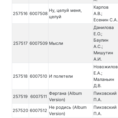
Карпов
Ну, целуй меня,
257516
6007508
А.В.;
целуй
Есенин С.А.
Данилова
Е.О.;
Баулин
257517
6007509
Мысли
А.С.;
Мишутин
А.И.
Новожилов
Е.А.;
257518
6007510
И полетели
Маланьин
Д.В.
Фергана (Album
Пиковский
257519
6007511
Version)
П.А.
Не родись (Album
Пиковский
257520
6007512
Version)
П.А.