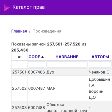
Каталог прав
Главная
Произведения
Показаны записи
257,501-257,520
из
265,436
.
#
CODE
НАЗВАНИЕ
АВТОРЫ
257501
6007486
Дуо
Ченянов С.
Добрышин
Г.А.;
257502
6007487
МАЯ
Ворсин
Д.О.
Обложка
257503
6007488
-
guntor_годовой груз