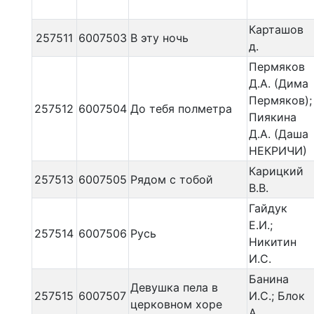
Карташов
257511
6007503
В эту ночь
д.
Пермяков
Д.А. (Дима
Пермяков);
257512
6007504
До тебя полметра
Пиякина
Д.А. (Даша
НЕКРИЧИ)
Карицкий
257513
6007505
Рядом с тобой
В.В.
Гайдук
Е.И.;
257514
6007506
Русь
Никитин
И.С.
Банина
Девушка пела в
257515
6007507
И.С.; Блок
церковном хоре
А.