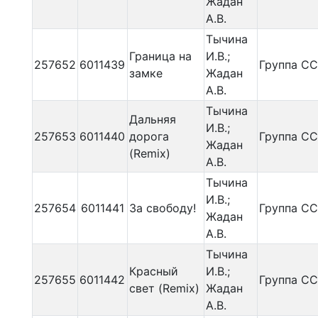
Жадан
А.В.
Тычина
Граница на
И.В.;
257652
6011439
Группа С
замке
Жадан
А.В.
Тычина
Дальняя
И.В.;
257653
6011440
дорога
Группа С
Жадан
(Remix)
А.В.
Тычина
И.В.;
257654
6011441
За свободу!
Группа С
Жадан
А.В.
Тычина
Красный
И.В.;
257655
6011442
Группа С
свет (Remix)
Жадан
А.В.