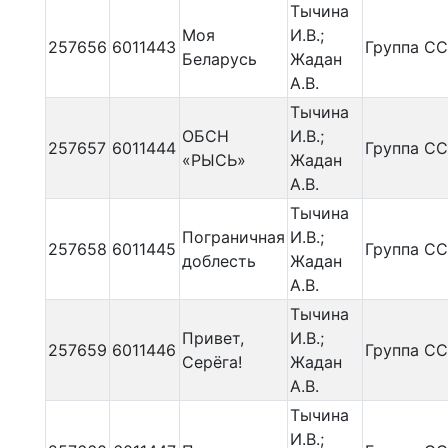
Тычина
Моя
И.В.;
257656
6011443
Группа С
Беларусь
Жадан
А.В.
Тычина
ОБСН
И.В.;
257657
6011444
Группа С
«РЫСЬ»
Жадан
А.В.
Тычина
Пограничная
И.В.;
257658
6011445
Группа С
доблесть
Жадан
А.В.
Тычина
Привет,
И.В.;
257659
6011446
Группа С
Серёга!
Жадан
А.В.
Тычина
И.В.;