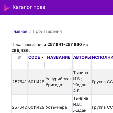
Каталог прав
Главная
Произведения
Показаны записи
257,641-257,660
из
265,436
.
#
CODE
НАЗВАНИЕ
АВТОРЫ
ИСПОЛНИ
Тычина
Уссурийская
И.В.;
257641
6011428
Группа С
бригада
Жадан
А.В.
Тычина
И.В.;
257642
6011429
Усть-Нера
Группа С
Жадан