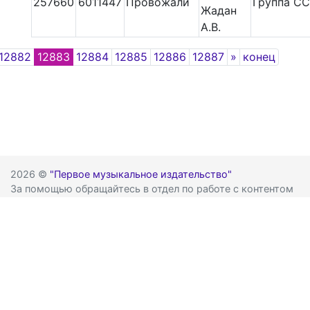
257660
6011447
Провожали
Группа С
Жадан
А.В.
Next
12882
12883
12884
12885
12886
12887
»
конец
2026 ©
"Первое музыкальное издательство"
За помощью обращайтесь в отдел по работе с контентом