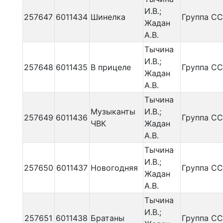
И.В.;
257647
6011434
Шинелка
Группа С
Жадан
А.В.
Тычина
И.В.;
257648
6011435
В прицеле
Группа С
Жадан
А.В.
Тычина
Музыканты
И.В.;
257649
6011436
Группа С
ЧВК
Жадан
А.В.
Тычина
И.В.;
257650
6011437
Новогодняя
Группа С
Жадан
А.В.
Тычина
И.В.;
257651
6011438
Братаны
Группа С