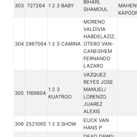
BIHARI,
303
727264
1 2 3 BABY
MAHEN
SHAMOUL
KAPOO
MORENO
VALDIVIA
HABDELAZIZ;
304
2967064
1 2 3 CAMINA
OTERO VAN-
CANEGHEM
FERNANDO
LAZARO
VAZQUEZ
REYES JOSE
1 2 3
MANUEL/
305
1169804
KUATROO
LORENZO
JUAREZ
ALEXIS
EIJCK VAN
306
2521065
1 2 3 SHOW
HANS P
DEAD DAWG;