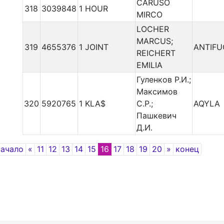
CARUSO
318
3039848
1 HOUR
MIRCO
LOCHER
MARCUS;
319
4655376
1 JOINT
ANTIF
REICHERT
EMILIA
Гуленков Р.И.;
Максимов
320
5920765
1 KLA$
С.Р.;
AQYLA
Пашкевич
Д.И.
Previous
Next
начало
«
11
12
13
14
15
16
17
18
19
20
»
конец