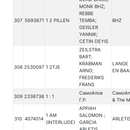
MONK BHZ;
REBBE
307
5693671
1 2 PILLEN
TEMBA;
BHZ
GEISLER
YANNIK;
CETIN DEYIS
ZEILSTRA
BART;
KRABMAN
LANGE 
308
2530097
1 2TJE
ARNO;
EN BAA
FREDERIKS
FRANS
Самойлов
Самойл
309
2338738
1 : 1
Г.Р.
& The M
APPIAH
1 AM
SALOMON ;
310
4074014
ARLETI
(INTERLUDE)
GARCIA
ARLETIS