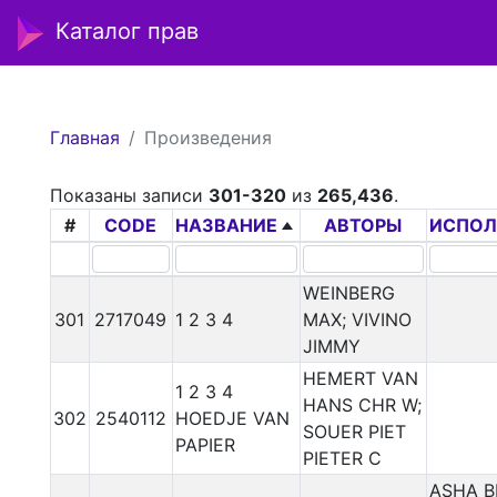
Каталог прав
Главная
Произведения
Показаны записи
301-320
из
265,436
.
#
CODE
НАЗВАНИЕ
АВТОРЫ
ИСПОЛ
WEINBERG
301
2717049
1 2 3 4
MAX; VIVINO
JIMMY
HEMERT VAN
1 2 3 4
HANS CHR W;
302
2540112
HOEDJE VAN
SOUER PIET
PAPIER
PIETER C
ASHA B