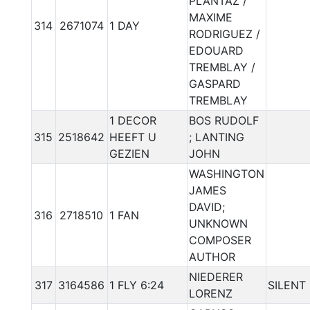
PLANTAZ /
MAXIME
314
2671074
1 DAY
RODRIGUEZ /
EDOUARD
TREMBLAY /
GASPARD
TREMBLAY
1 DECOR
BOS RUDOLF
315
2518642
HEEFT U
; LANTING
GEZIEN
JOHN
WASHINGTON
JAMES
DAVID;
316
2718510
1 FAN
UNKNOWN
COMPOSER
AUTHOR
NIEDERER
317
3164586
1 FLY 6:24
SILENT
LORENZ