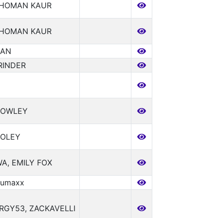
GHOMAN KAUR
GHOMAN KAUR
AAN
RINDER
ROWLEY
ROLEY
WA, EMILY FOX
rumaxx
RGY53, ZACKAVELLI