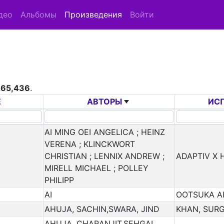
део
Альбомы
Произведения
Войти
265,436
.
Е
АВТОРЫ
ИС
AI MING OEI ANGELICA ; HEINZ
VERENA ; KLINCKWORT
CHRISTIAN ; LENNIX ANDREW ;
ADAPTIV X 
MIRELL MICHAEL ; POLLEY
PHILIPP
AI
OOTSUKA A
AHUJA, SACHIN,SWARA, JIND
KHAN, SURG
AHUJA, CHARANJIT,SEHGAL,