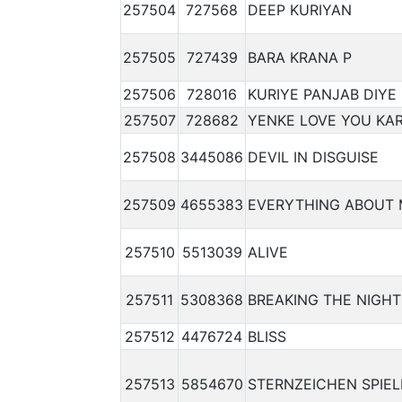
257504
727568
DEEP KURIYAN
257505
727439
BARA KRANA P
257506
728016
KURIYE PANJAB DIYE
257507
728682
YENKE LOVE YOU KA
257508
3445086
DEVIL IN DISGUISE
257509
4655383
EVERYTHING ABOUT
257510
5513039
ALIVE
257511
5308368
BREAKING THE NIGHT
257512
4476724
BLISS
257513
5854670
STERNZEICHEN SPIEL