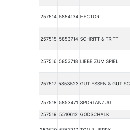
257514
5854134
HECTOR
257515
5853714
SCHRITT & TRITT
257516
5853718
LIEBE ZUM SPIEL
257517
5853523
GUT ESSEN & GUT S
257518
5853471
SPORTANZUG
257519
5510612
GODSCHALK
257520
5853717
TOM & JERRY