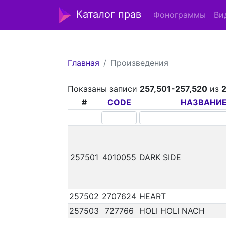
Каталог прав
Фонограммы
Ви
Главная
Произведения
Показаны записи
257,501-257,520
из
#
CODE
НАЗВАНИ
257501
4010055
DARK SIDE
257502
2707624
HEART
257503
727766
HOLI HOLI NACH