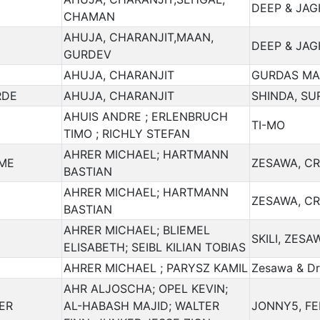
DEEP & JA
CHAMAN
AHUJA, CHARANJIT,MAAN,
DEEP & JA
GURDEV
AHUJA, CHARANJIT
GURDAS M
RDE
AHUJA, CHARANJIT
SHINDA, SU
AHUIS ANDRE ; ERLENBRUCH
TI-MO
TIMO ; RICHLY STEFAN
AHRER MICHAEL; HARTMANN
 ME
ZESAWA, C
BASTIAN
AHRER MICHAEL; HARTMANN
ZESAWA, C
BASTIAN
AHRER MICHAEL; BLIEMEL
SKILI, ZESA
ELISABETH; SEIBL KILIAN TOBIAS
AHRER MICHAEL ; PARYSZ KAMIL
Zesawa & D
AHR ALJOSCHA; OPEL KEVIN;
ER
AL-HABASH MAJID; WALTER
JONNY5, FE