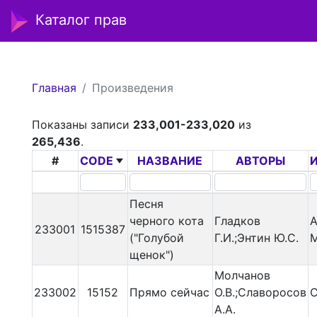
Каталог прав
Главная
Произведения
Показаны записи
233,001-233,020
из
265,436
.
#
CODE
НАЗВАНИЕ
АВТОРЫ
Песня
черного кота
Гладков
А
233001
1515387
("Голубой
Г.И.;Энтин Ю.С.
щенок")
Молчанов
233002
15152
Прямо сейчас
О.В.;Славоросов
С
А.А.