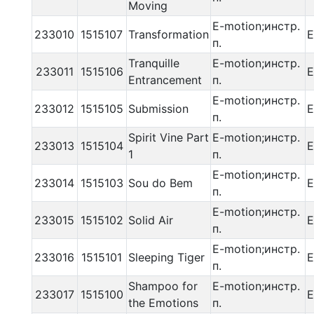
Moving
E-motion;инстр.
233010
1515107
Transformation
E
п.
Tranquille
E-motion;инстр.
233011
1515106
E
Entrancement
п.
E-motion;инстр.
233012
1515105
Submission
E
п.
Spirit Vine Part
E-motion;инстр.
233013
1515104
E
1
п.
E-motion;инстр.
233014
1515103
Sou do Bem
E
п.
E-motion;инстр.
233015
1515102
Solid Air
E
п.
E-motion;инстр.
233016
1515101
Sleeping Tiger
E
п.
Shampoo for
E-motion;инстр.
233017
1515100
E
the Emotions
п.