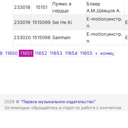
Прямо в
Блаер
233018
15151
сердце
А.М.;Шевцов А.
E-motion;инстр.
233019
1515099
Sei He Ki
E
п.
E-motion;инстр.
233020
1515098
Samhain
E
п.
Next
49
11650
11651
11652
11653
11654
11655
»
конец
2026 ©
"Первое музыкальное издательство"
За помощью обращайтесь в отдел по работе с контентом