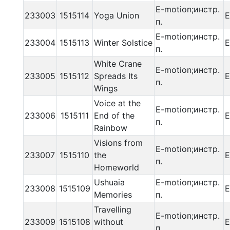
E-motion;инстр.
233003
1515114
Yoga Union
E
п.
E-motion;инстр.
233004
1515113
Winter Solstice
E
п.
White Crane
E-motion;инстр.
233005
1515112
Spreads Its
E
п.
Wings
Voice at the
E-motion;инстр.
233006
1515111
End of the
E
п.
Rainbow
Visions from
E-motion;инстр.
233007
1515110
the
E
п.
Homeworld
Ushuaia
E-motion;инстр.
233008
1515109
E
Memories
п.
Travelling
E-motion;инстр.
233009
1515108
without
E
п.