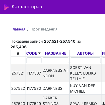
Каталог прав
Главная
Произведения
Показаны записи
257,521-257,540
из
265,436
.
#
CODE
НАЗВАНИЕ
АВТОРЫ
И
SOEST VAN
DARKNESS AT
257521
1177537
KELLY; LUIJKS
NOON
TELLY E
KUY VAN DER
257522
1177530
DARKNESS
MICHIEL
DARKER
257523
1177529
STRINGS
SPAAIJ REMKO
J