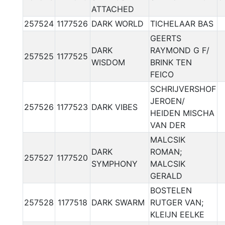
ATTACHED
257524
1177526
DARK WORLD
TICHELAAR BAS
GEERTS
DARK
RAYMOND G F/
257525
1177525
WISDOM
BRINK TEN
FEICO
SCHRIJVERSHOF
JEROEN/
257526
1177523
DARK VIBES
HEIDEN MISCHA
VAN DER
MALCSIK
DARK
ROMAN;
257527
1177520
SYMPHONY
MALCSIK
GERALD
BOSTELEN
257528
1177518
DARK SWARM
RUTGER VAN;
KLEIJN EELKE