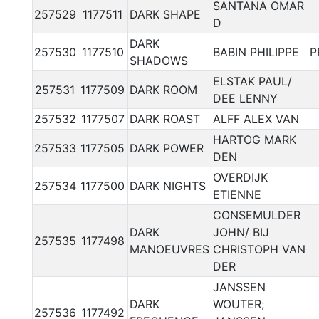
SANTANA OMAR
257529
1177511
DARK SHAPE
D
DARK
257530
1177510
BABIN PHILIPPE
P
SHADOWS
ELSTAK PAUL/
257531
1177509
DARK ROOM
DEE LENNY
257532
1177507
DARK ROAST
ALFF ALEX VAN
HARTOG MARK
257533
1177505
DARK POWER
DEN
OVERDIJK
257534
1177500
DARK NIGHTS
ETIENNE
CONSEMULDER
DARK
JOHN/ BIJ
257535
1177498
MANOEUVRES
CHRISTOPH VAN
DER
JANSSEN
DARK
WOUTER;
257536
1177492