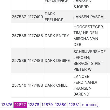
FREQUENCE
JANSSEN
SJOERD
DARK
257537
1177490
JANSEN PASCAL
FEELINGS
HOOGESTEGER
TIM/ HEIDEN
257538
1177488
DARK ENTRY
MISCHA VAN
DER
SCHRIJVERSHOF
JEROEN;
257539
1177486
DARK DESIRE
BERVOETS PIET
PIETER W
LANCEE
FERDINAND/
257540
1177483
DARK CHILL
FRANSEN
BAREND
Next
12876
12877
12878
12879
12880
12881
»
конец