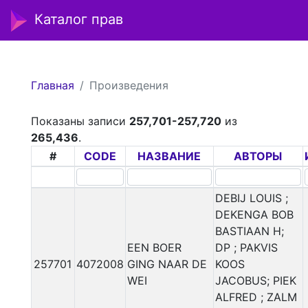
Каталог прав
Главная
Произведения
Показаны записи
257,701-257,720
из
265,436
.
#
CODE
НАЗВАНИЕ
АВТОРЫ
DEBIJ LOUIS ;
DEKENGA BOB
BASTIAAN H;
EEN BOER
DP ; PAKVIS
257701
4072008
GING NAAR DE
KOOS
WEI
JACOBUS; PIEK
ALFRED ; ZALM