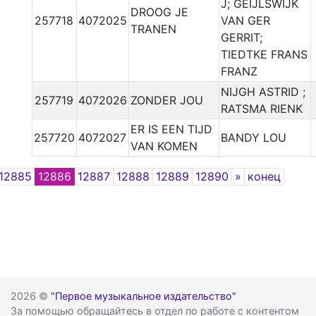
J; GEIJLSWIJK
DROOG JE
257718
4072025
VAN GER
TRANEN
GERRIT;
TIEDTKE FRANS
FRANZ
NIJGH ASTRID ;
257719
4072026
ZONDER JOU
RATSMA RIENK
ER IS EEN TIJD
257720
4072027
BANDY LOU
VAN KOMEN
Next
12885
12886
12887
12888
12889
12890
»
конец
2026 ©
"Первое музыкальное издательство"
За помощью обращайтесь в отдел по работе с контентом