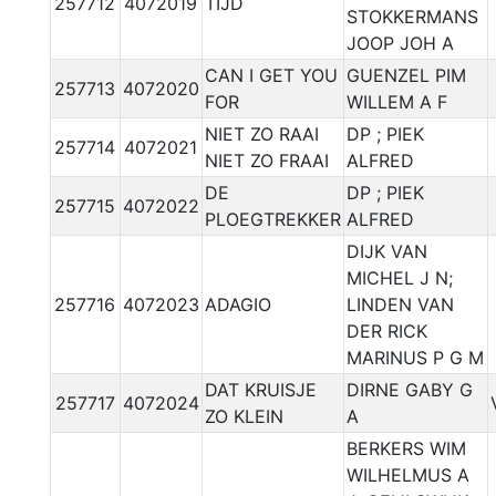
257712
4072019
TIJD
STOKKERMANS
JOOP JOH A
CAN I GET YOU
GUENZEL PIM
257713
4072020
FOR
WILLEM A F
NIET ZO RAAI
DP ; PIEK
257714
4072021
NIET ZO FRAAI
ALFRED
DE
DP ; PIEK
257715
4072022
PLOEGTREKKER
ALFRED
DIJK VAN
MICHEL J N;
257716
4072023
ADAGIO
LINDEN VAN
DER RICK
MARINUS P G M
DAT KRUISJE
DIRNE GABY G
257717
4072024
ZO KLEIN
A
BERKERS WIM
WILHELMUS A