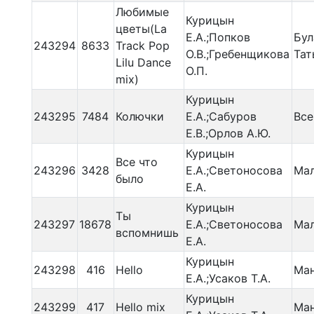
Любимые
Курицын
цветы(La
Е.А.;Попков
Бул
243294
8633
Track Pop
О.В.;Гребенщикова
Тат
Lilu Dance
О.П.
mix)
Курицын
243295
7484
Колючки
Е.А.;Сабуров
Все
Е.В.;Орлов А.Ю.
Курицын
Все что
243296
3428
Е.А.;Светоносова
Мал
было
Е.А.
Курицын
Ты
243297
18678
Е.А.;Светоносова
Мал
вспомнишь
Е.А.
Курицын
243298
416
Hello
Ман
Е.А.;Усаков Т.А.
Курицын
243299
417
Hello mix
Ман