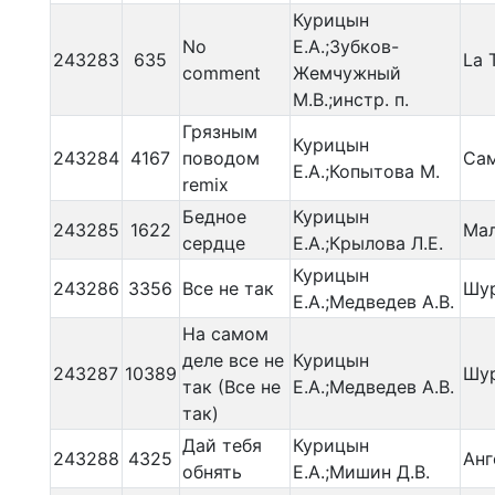
Курицын
No
Е.А.;Зубков-
243283
635
La 
comment
Жемчужный
М.В.;инстр. п.
Грязным
Курицын
243284
4167
поводом
Сам
Е.А.;Копытова М.
remix
Бедное
Курицын
243285
1622
Мал
сердце
Е.А.;Крылова Л.Е.
Курицын
243286
3356
Все не так
Шу
Е.А.;Медведев А.В.
На самом
деле все не
Курицын
243287
10389
Шу
так (Все не
Е.А.;Медведев А.В.
так)
Дай тебя
Курицын
243288
4325
Анг
обнять
Е.А.;Мишин Д.В.