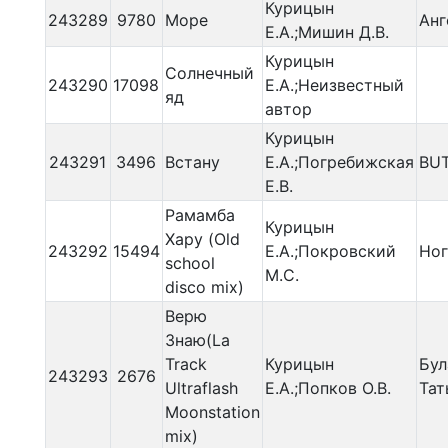
Курицын
243289
9780
Море
Анг
Е.А.;Мишин Д.В.
Курицын
Солнечный
243290
17098
Е.А.;Неизвестный
яд
автор
Курицын
243291
3496
Встану
Е.А.;Погребижская
BU
Е.В.
Рамамба
Курицын
Хару (Old
243292
15494
Е.А.;Покровский
Ног
school
М.С.
disco mix)
Верю
Знаю(La
Track
Курицын
Бул
243293
2676
Ultraflash
Е.А.;Попков О.В.
Тат
Moonstation
mix)