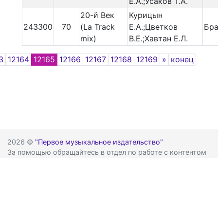
Е.А.;Усаков Т.А.
20-й Век
Курицын
243300
70
(La Track
Е.А.;Цветков
Бр
mix)
В.Е.;Хавтан Е.Л.
Next
3
12164
12165
12166
12167
12168
12169
»
конец
2026 ©
"Первое музыкальное издательство"
За помощью обращайтесь в отдел по работе с контентом