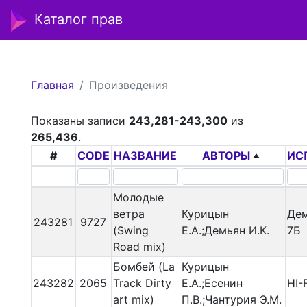
Каталог прав
Главная
Произведения
Показаны записи
243,281-243,300
из
265,436
.
#
CODE
НАЗВАНИЕ
АВТОРЫ
ИС
Молодые
ветра
Курицын
Дем
243281
9727
(Swing
Е.А.;Демьян И.К.
7Б
Road mix)
Бомбей (La
Курицын
243282
2065
Track Dirty
Е.А.;Есенин
HI-F
art mix)
П.В.;Чантурия Э.М.