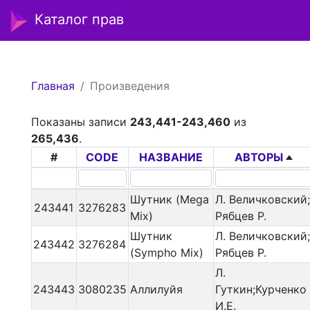
Каталог прав
Главная
Произведения
Показаны записи
243,441-243,460
из
265,436
.
#
CODE
НАЗВАНИЕ
АВТОРЫ
Шутник (Mega
Л. Величковский;
243441
3276283
Mix)
Рябцев Р.
Шутник
Л. Величковский;
243442
3276284
(Sympho Mix)
Рябцев Р.
Л.
243443
3080235
Аллилуйя
Гуткин;Курченко
И.Е.