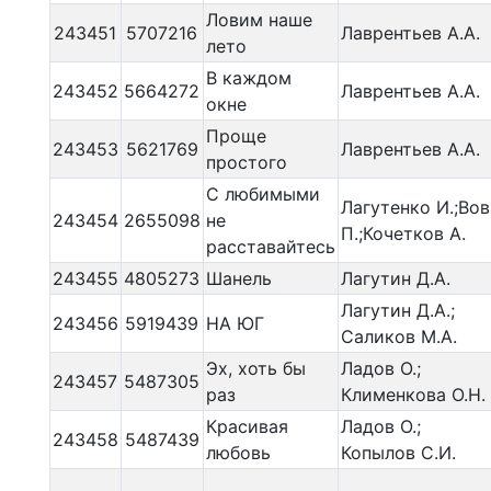
Ловим наше
243451
5707216
Лаврентьев А.А.
лето
В каждом
243452
5664272
Лаврентьев А.А.
окне
Проще
243453
5621769
Лаврентьев А.А.
простого
С любимыми
Лагутенко И.;Вов
243454
2655098
не
П.;Кочетков А.
расставайтесь
243455
4805273
Шанель
Лагутин Д.А.
Лагутин Д.А.;
243456
5919439
НА ЮГ
Саликов М.А.
Эх, хоть бы
Ладов О.;
243457
5487305
раз
Клименкова О.Н.
Красивая
Ладов О.;
243458
5487439
любовь
Копылов С.И.