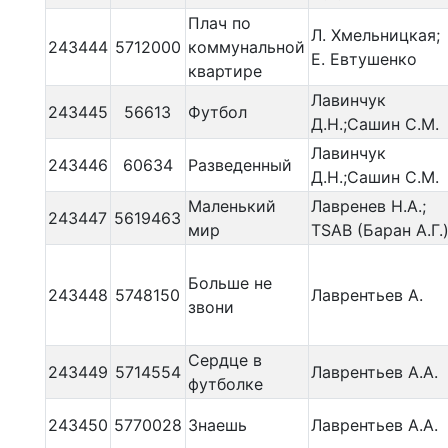
Плач по
Л. Хмельницкая;
243444
5712000
коммунальной
Е. Евтушенко
квартире
Лавинчук
243445
56613
Футбол
Д.Н.;Сашин С.М.
Лавинчук
243446
60634
Разведенный
Д.Н.;Сашин С.М.
Маленький
Лавренев Н.А.;
243447
5619463
мир
TSAB (Баран А.Г.
Больше не
243448
5748150
Лаврентьев А.
звони
Сердце в
243449
5714554
Лаврентьев А.А.
футболке
243450
5770028
Знаешь
Лаврентьев А.А.