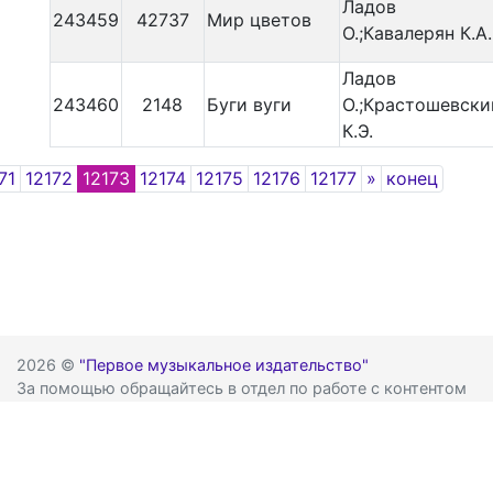
Ладов
243459
42737
Мир цветов
О.;Кавалерян К.А.
Ладов
243460
2148
Буги вуги
О.;Крастошевски
К.Э.
Next
71
12172
12173
12174
12175
12176
12177
»
конец
2026 ©
"Первое музыкальное издательство"
За помощью обращайтесь в отдел по работе с контентом