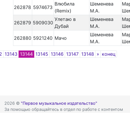
Влюбила
Шеменева
Ма
262878
5974673
(Remix)
М.А.
Ше
Улетаю в
Шеменева
Ма
262879
5909030
Дубай
М.А.
Ше
Шеменева
Ма
262880
5921240
Мачо
М.А.
Ше
Next
2
13143
13144
13145
13146
13147
13148
»
конец
2026 ©
"Первое музыкальное издательство"
За помощью обращайтесь в отдел по работе с контентом