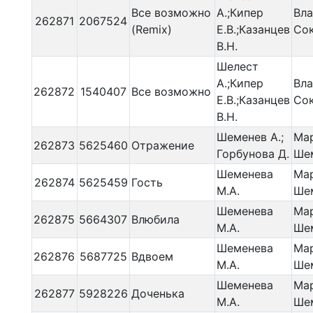
Все возможно
А.;Кипер
Вл
262871
2067524
(Remix)
Е.В.;Казанцев
Со
В.Н.
Шелест
А.;Кипер
Вл
262872
1540407
Все возможно
Е.В.;Казанцев
Со
В.Н.
Шеменев А.;
Ма
262873
5625460
Отражение
Горбунова Д.
Ше
Шеменева
Ма
262874
5625459
Гость
М.А.
Ше
Шеменева
Ма
262875
5664307
Влюбила
М.А.
Ше
Шеменева
Ма
262876
5687725
Вдвоем
М.А.
Ше
Шеменева
Ма
262877
5928226
Доченька
М.А.
Ше