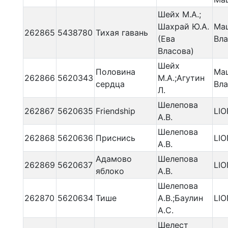
Шейх М.А.;
Шахрай Ю.А.
Маш
262865
5438780
Тихая гавань
(Ева
Вла
Власова)
Шейх
Половина
Маш
262866
5620343
М.А.;Агутин
сердца
Вла
Л.
Шелепова
262867
5620635
Friendship
LI
А.В.
Шелепова
262868
5620636
Приснись
LI
А.В.
Адамово
Шелепова
262869
5620637
LI
яблоко
А.В.
Шелепова
262870
5620634
Тише
А.В.;Баулин
LIO
А.С.
Шелест