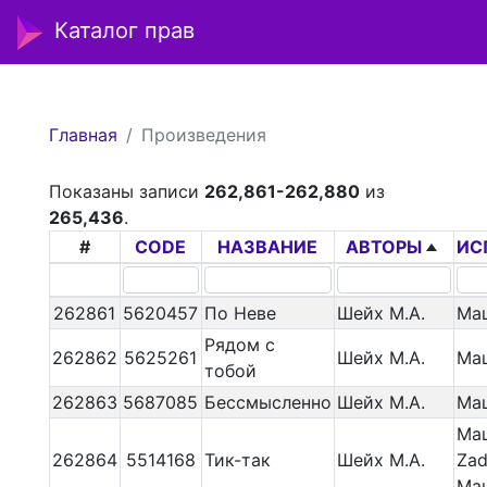
Каталог прав
Главная
Произведения
Показаны записи
262,861-262,880
из
265,436
.
#
CODE
НАЗВАНИЕ
АВТОРЫ
ИС
262861
5620457
По Неве
Шейх М.А.
Ма
Рядом с
262862
5625261
Шейх М.А.
Ма
тобой
262863
5687085
Бессмысленно
Шейх М.А.
Ма
Ма
262864
5514168
Тик-так
Шейх М.А.
Zad
Ма