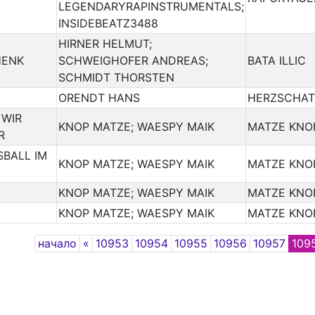
LEGENDARYRAPINSTRUMENTALS;
INSIDEBEATZ3488
HIRNER HELMUT;
HENK
SCHWEIGHOFER ANDREAS;
BATA ILLIC
SCHMIDT THORSTEN
ORENDT HANS
HERZSCHA
 WIR
KNOP MATZE; WAESPY MAIK
MATZE KNO
R
SBALL IM
KNOP MATZE; WAESPY MAIK
MATZE KNO
KNOP MATZE; WAESPY MAIK
MATZE KNO
KNOP MATZE; WAESPY MAIK
MATZE KNO
Previous
начало
«
10953
10954
10955
10956
10957
109