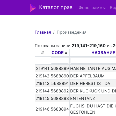
Каталог прав
Фонограммы
Ви
Главная
Произведения
Показаны записи
219,141-219,160
из
2
#
CODE
НАЗВАНИЕ
219141
5688889
HAB NE TANTE AUS 
219142
5688890
DER APFELBAUM
219143
5688891
DER HERBST IST DA
219144
5688892
DER KUCKUCK UND D
219145
5688893
ENTENTANZ
FUCHS, DU HAST DIE
219146
5688894
GESTOHLEN