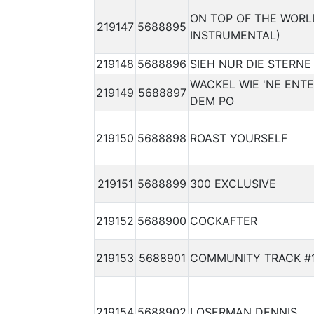
ON TOP OF THE WORL
219147
5688895
INSTRUMENTAL)
219148
5688896
SIEH NUR DIE STERNE
WACKEL WIE 'NE ENTE
219149
5688897
DEM PO
219150
5688898
ROAST YOURSELF
219151
5688899
300 EXCLUSIVE
219152
5688900
COCKAFTER
219153
5688901
COMMUNITY TRACK #
219154
5688902
LOSERMAN DENNIS