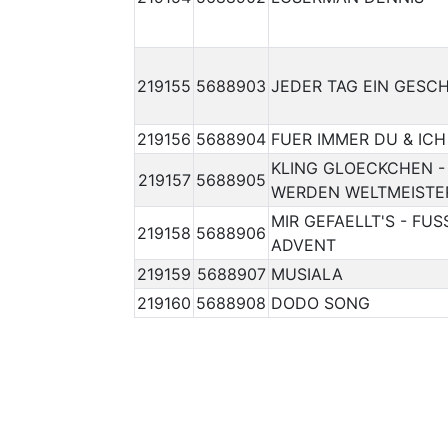
219155
5688903
JEDER TAG EIN GESC
219156
5688904
FUER IMMER DU & ICH
KLING GLOECKCHEN -
219157
5688905
WERDEN WELTMEISTE
MIR GEFAELLT'S - FUS
219158
5688906
ADVENT
219159
5688907
MUSIALA
219160
5688908
DODO SONG