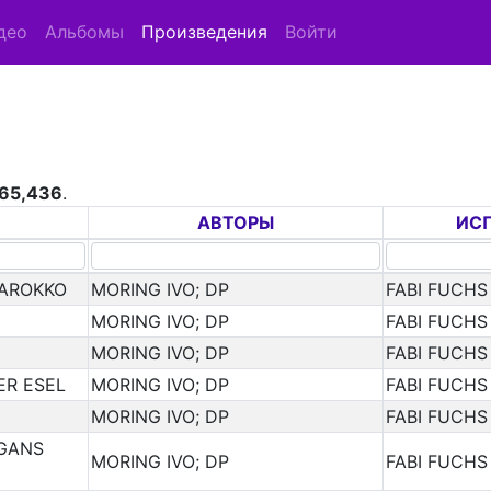
део
Альбомы
Произведения
Войти
65,436
.
АВТОРЫ
ИС
MAROKKO
MORING IVO; DP
FABI FUCHS
MORING IVO; DP
FABI FUCHS
MORING IVO; DP
FABI FUCHS
ER ESEL
MORING IVO; DP
FABI FUCHS
MORING IVO; DP
FABI FUCHS
 GANS
MORING IVO; DP
FABI FUCHS