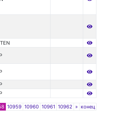
TTEN
P
P
P
P
Next
58
10959
10960
10961
10962
»
конец