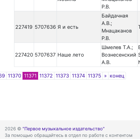
Р.В.
Байдачная
А.В.;
227419
5707636
Я и есть
Мнацаканов
Р.В.
Шмелев Т.А.;
227420
5707637
Наше лето
Вознесенский
А.В.
Next
69
11370
11371
11372
11373
11374
11375
»
конец
2026 ©
"Первое музыкальное издательство"
За помощью обращайтесь в отдел по работе с контентом