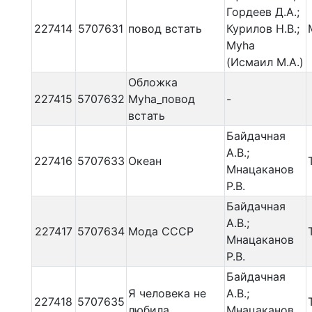
Гордеев Д.А.;
227414
5707631
повод встать
Курилов Н.В.;
Myha
(Исмаил М.А.)
Обложка
227415
5707632
Myha_повод
-
встать
Байдачная
А.В.;
227416
5707633
Океан
Мнацаканов
Р.В.
Байдачная
А.В.;
227417
5707634
Мода СССР
Мнацаканов
Р.В.
Байдачная
Я человека не
А.В.;
227418
5707635
любила
Мнацаканов