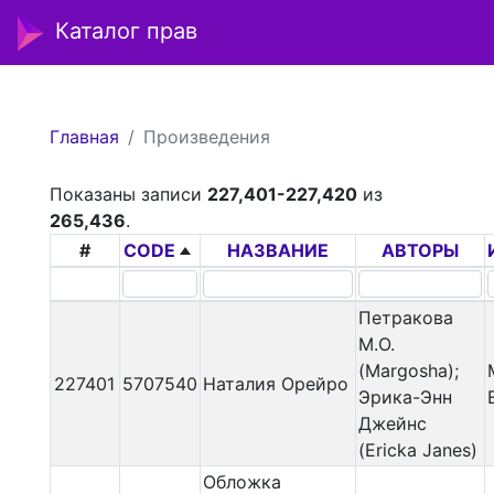
Каталог прав
Главная
Произведения
Показаны записи
227,401-227,420
из
265,436
.
#
CODE
НАЗВАНИЕ
АВТОРЫ
Петракова
М.О.
(Margosha);
227401
5707540
Наталия Орейро
Эрика-Энн
Джейнс
(Ericka Janes)
Обложка