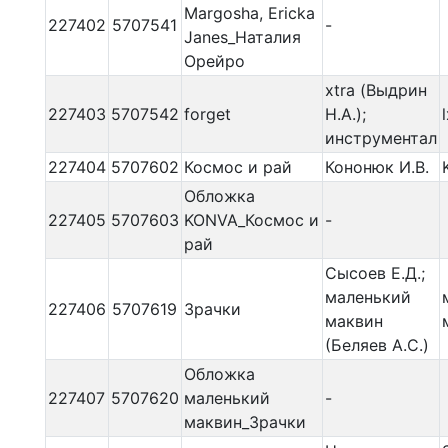
Margosha, Ericka
227402
5707541
-
Janes_Наталия
Орейро
xtra (Выдрин
227403
5707542
forget
Н.А.);
инструментал
227404
5707602
Космос и рай
Кононюк И.В.
Обложка
227405
5707603
KONVA_Космос и
-
рай
Сысоев Е.Д.;
маленький
227406
5707619
Зрачки
маквин
(Беляев А.С.)
Обложка
227407
5707620
маленький
-
маквин_Зрачки