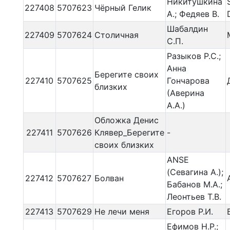
Никитушкина
227408
5707623
Чёрный Гелик
А.; Федяев В.
Шабалдин
227409
5707624
Столичная
С.П.
Разыков Р.С.;
Анна
Берегите своих
227410
5707625
Гончарова
близких
(Аверина
А.А.)
Обложка Денис
227411
5707626
Клявер_Берегите
-
своих близких
ANSE
(Севагина А.);
227412
5707627
Болван
Бабанов М.А.;
Леонтьев Т.В.
227413
5707629
Не лечи меня
Егоров Р.И.
Ефимов Н.Р.;