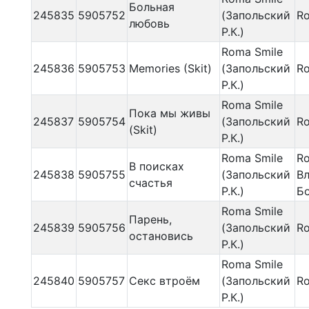
Больная
245835
5905752
(Запольский
Ro
любовь
Р.К.)
Roma Smile
245836
5905753
Memories (Skit)
(Запольский
Ro
Р.К.)
Roma Smile
Пока мы живы
245837
5905754
(Запольский
Ro
(Skit)
Р.К.)
Roma Smile
Ro
В поисках
245838
5905755
(Запольский
В
счастья
Р.К.)
Б
Roma Smile
Парень,
245839
5905756
(Запольский
Ro
остановись
Р.К.)
Roma Smile
245840
5905757
Секс втроём
(Запольский
Ro
Р.К.)