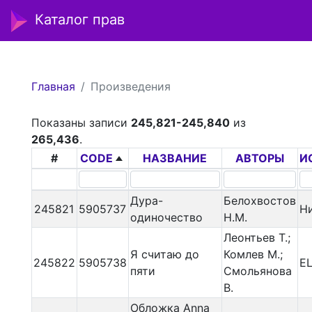
Каталог прав
Главная
Произведения
Показаны записи
245,821-245,840
из
265,436
.
#
CODE
НАЗВАНИЕ
АВТОРЫ
И
Дура-
Белохвостов
245821
5905737
Н
одиночество
Н.М.
Леонтьев Т.;
Я считаю до
Комлев М.;
245822
5905738
EL
пяти
Смольянова
В.
Обложка Anna