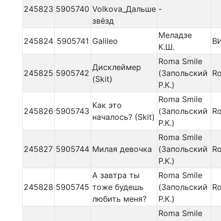
245823
5905740
Volkova_Дальше
-
звёзд
Меладзе
245824
5905741
Galileo
В
К.Ш.
Roma Smile
Дисклеймер
245825
5905742
(Запольский
Ro
(Skit)
Р.К.)
Roma Smile
Как это
245826
5905743
(Запольский
Ro
началось? (Skit)
Р.К.)
Roma Smile
245827
5905744
Милая девочка
(Запольский
Ro
Р.К.)
А завтра ты
Roma Smile
245828
5905745
тоже будешь
(Запольский
Ro
любить меня?
Р.К.)
Roma Smile