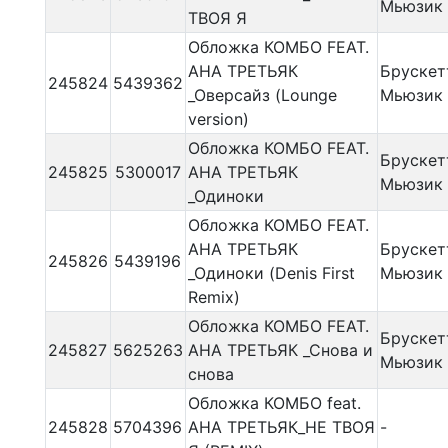
Мьюзик
ТВОЯ Я
Обложка КОМБО FEAT.
АНА ТРЕТЬЯК
Брускет
245824
5439362
_Оверсайз (Lounge
Мьюзик
version)
Обложка КОМБО FEAT.
Брускет
245825
5300017
АНА ТРЕТЬЯК
Мьюзик
_Одиноки
Обложка КОМБО FEAT.
АНА ТРЕТЬЯК
Брускет
245826
5439196
_Одиноки (Denis First
Мьюзик
Remix)
Обложка КОМБО FEAT.
Брускет
245827
5625263
АНА ТРЕТЬЯК _Снова и
Мьюзик
снова
Обложка КОМБО feat.
245828
5704396
АНА ТРЕТЬЯК_НЕ ТВОЯ
-