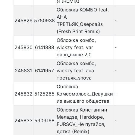
Я (REMIX)
Обложка КОМБО feat.
АНА
245829
5750938
-
ТРЕТЬЯК_Оверсайз
(Fresh Print Remix)
Обложка комбо,
245830
6141888
wickzy feat. var
-
dann_выше 2.0
Обложка комбо,
245831
6141957
wickzy feat. ана
-
третьяк_snova
Обложка
245832
5125265
Комсомольск_Девушки
-
из высшего общества
Обложка Константин
Меладзе, Harddope,
245833
5909168
-
FURSOV_Не пугайся,
детка (Remix)