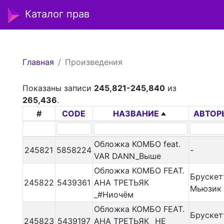
Каталог прав
Главная
Произведения
Показаны записи
245,821-245,840
из
265,436
.
#
CODE
НАЗВАНИЕ
АВТОР
Обложка КОМБО feat.
245821
5858224
-
VAR DANN_Выше
Обложка КОМБО FEAT.
Брускет
245822
5439361
АНА ТРЕТЬЯК
Мьюзик
_#Ниочём
Обложка КОМБО FEAT.
Брускет
245823
5439197
АНА ТРЕТЬЯК _НЕ