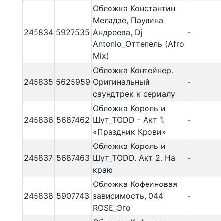
Обложка Константин
Меладзе, Паулина
245834
5927535
Андреева, Dj
-
Antonio_Оттепель (Afro
Mix)
Обложка Контейнер.
245835
5625959
Оригинальный
-
саундтрек к сериалу
Обложка Король и
245836
5687462
Шут_TODD - Акт 1.
-
«Праздник Крови»
Обложка Король и
245837
5687463
Шут_TODD. Акт 2. На
-
краю
Обложка Кофеиновая
245838
5907743
зависимость, 044
-
ROSE_Эго