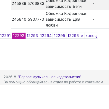
Обложка Кофеиновая
245839
5706883
-
зависимость_Беги
Обложка Кофеиновая
245840
5907770
зависимость_Для
-
любви
Next
12291
12292
12293
12294
12295
12296
»
конец
2026 ©
"Первое музыкальное издательство"
За помощью обращайтесь в отдел по работе с контентом