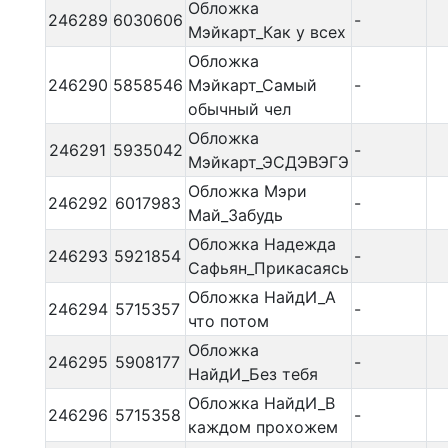
Обложка
246289
6030606
-
Мэйкарт_Как у всех
Обложка
246290
5858546
Мэйкарт_Самый
-
обычный чел
Обложка
246291
5935042
-
Мэйкарт_ЭСДЭВЭГЭ
Обложка Мэри
246292
6017983
-
Май_Забудь
Обложка Надежда
246293
5921854
-
Сафьян_Прикасаясь
Обложка НайдИ_А
246294
5715357
-
что потом
Обложка
246295
5908177
-
НайдИ_Без тебя
Обложка НайдИ_В
246296
5715358
-
каждом прохожем