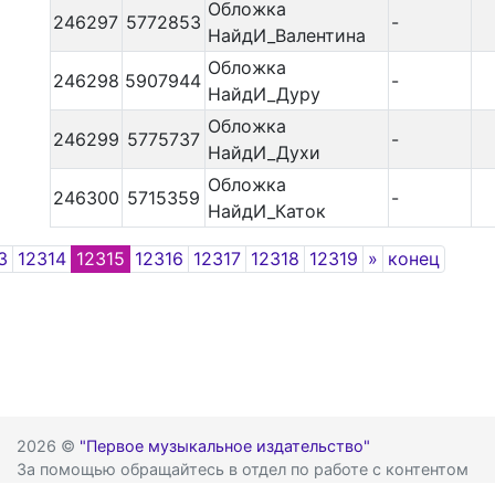
Обложка
246297
5772853
-
НайдИ_Валентина
Обложка
246298
5907944
-
НайдИ_Дуру
Обложка
246299
5775737
-
НайдИ_Духи
Обложка
246300
5715359
-
НайдИ_Каток
Next
3
12314
12315
12316
12317
12318
12319
»
конец
2026 ©
"Первое музыкальное издательство"
За помощью обращайтесь в отдел по работе с контентом