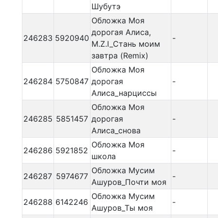
Шубутэ
Обложка Моя
дорогая Алиса,
246283
5920940
-
M.Z.I_Стань моим
завтра (Remix)
Обложка Моя
246284
5750847
дорогая
-
Алиса_нарциссы
Обложка Моя
246285
5851457
дорогая
-
Алиса_снова
Обложка Моя
246286
5921852
-
школа
Обложка Мусим
246287
5974677
-
Ашуров_Почти моя
Обложка Мусим
246288
6142246
-
Ашуров_Ты моя