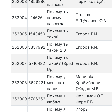
252003
4856986
Пермяков Д.А.
плачешь
Почему ты
Польна
252004
14626
почему
Е.Л.;Усачев Ю.А.
навсегда
Почему ты
252005
1543450
Егоров Р.И.
такой
Почему ты
252006
5857992
Егоров Р.И.
такой 2.0
Почему ты
252007
5710482
такой? (Sped
Егоров Р.И.
Up)
Почему у
Мари aka
252008
5620231
меня нет
Краймбрери
парня
(Жадан М.В.)
Почему я
Фельцман О.Б.;
252009
5706252
люблю
Фере Г.В.
Почему я
Игорь