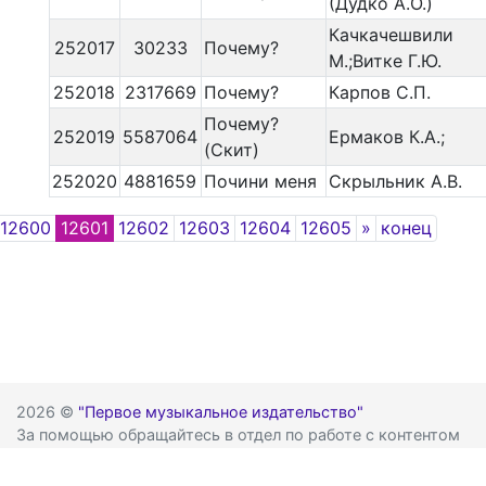
(Дудко А.О.)
Качкачешвили
252017
30233
Почему?
М.;Витке Г.Ю.
252018
2317669
Почему?
Карпов С.П.
Почему?
252019
5587064
Ермаков К.А.;
(Скит)
252020
4881659
Почини меня
Скрыльник А.В.
Next
12600
12601
12602
12603
12604
12605
»
конец
2026 ©
"Первое музыкальное издательство"
За помощью обращайтесь в отдел по работе с контентом