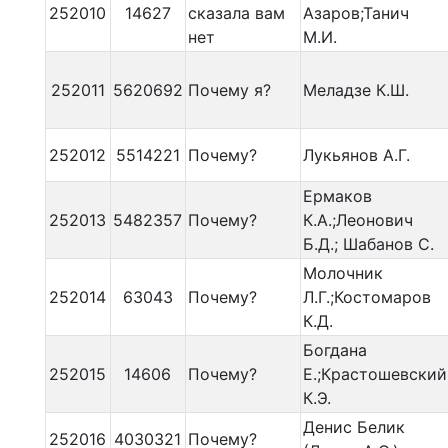
252010
14627
сказала вам
Азаров;Танич
нет
М.И.
252011
5620692
Почему я?
Меладзе К.Ш.
252012
5514221
Почему?
Лукьянов А.Г.
Ермаков
252013
5482357
Почему?
К.А.;Леонович
Б.Д.; Шабанов С.
Молочник
252014
63043
Почему?
Л.Г.;Костомаров
К.Д.
Богдана
252015
14606
Почему?
Е.;Крастошевский
К.Э.
Денис Белик
252016
4030321
Почему?