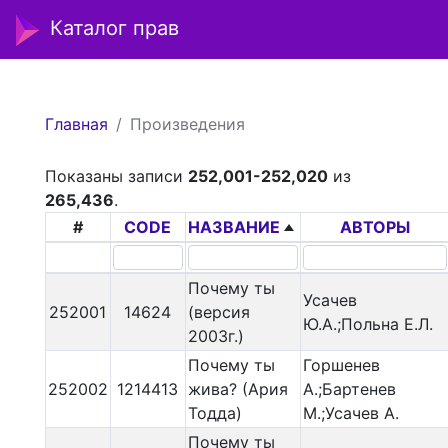
Каталог прав
Главная
Произведения
Показаны записи
252,001-252,020
из
265,436
.
#
CODE
НАЗВАНИЕ
АВТОРЫ
Почему ты
Усачев
252001
14624
(версия
Ю.А.;Польна Е.Л.
2003г.)
Почему ты
Горшенев
252002
1214413
жива? (Ария
А.;Бартенев
Тодда)
М.;Усачев А.
Почему ты