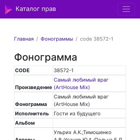
Каталог прав
Главная
Фонограммы
code 38572-1
Фонограмма
CODE
38572-1
Самый любимый враг
Произведение
(ArtHouse Mix)
Самый любимый враг
Фонограмма
(ArtHouse Mix)
Исполнитель
Гости из будущего
Альбом
Ульрих А.К.;Тимошенко
Авторы
А.В.;Усачев Ю.А.;Польна Е.Л.