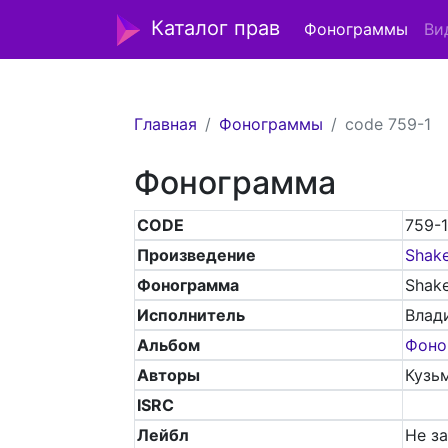
Каталог прав
Фонограммы
Ви
Главная
Фонограммы
code 759-1
Фонограмма
CODE
759-
Произведение
Shak
Фонограмма
Shak
Исполнитель
Влад
Альбом
Фоно
Авторы
Кузьм
ISRC
Лейбл
Не з