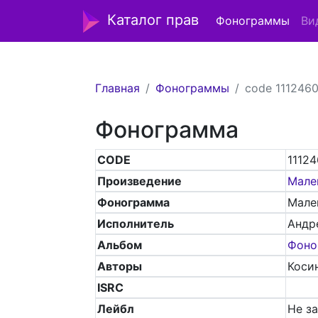
Каталог прав
Фонограммы
Ви
Главная
Фонограммы
code 1112460
Фонограмма
CODE
11124
Произведение
Мале
Фонограмма
Мале
Исполнитель
Андр
Альбом
Фоно
Авторы
Коси
ISRC
Лейбл
Не з