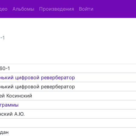
део
Альбомы
Произведения
Войти
-1
60-1
нький цифровой ревербератор
нький цифровой ревербератор
ей Косинский
граммы
нский А.Ю.
адан