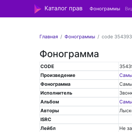
Каталог прав
Фонограммы
Ви
Главная
Фонограммы
code 354393
Фонограмма
CODE
3543
Произведение
Самы
Фонограмма
Самы
Исполнитель
Звон
Альбом
Самы
Авторы
Лыско
ISRC
Лейбл
Не з