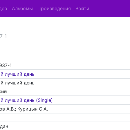
део
Альбомы
Произведения
Войти
7-1
937-1
й лучший день
й лучший день
кий
й лучший день (Single)
в А.В.; Курицын С.А.
адан