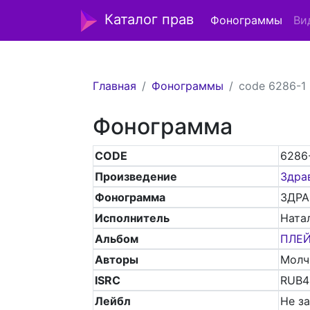
Каталог прав
Фонограммы
Ви
Главная
Фонограммы
code 6286-1
Фонограмма
CODE
6286
Произведение
Здра
Фонограмма
ЗДРА
Исполнитель
Ната
Альбом
ПЛЕ
Авторы
Молч
ISRC
RUB4
Лейбл
Не з