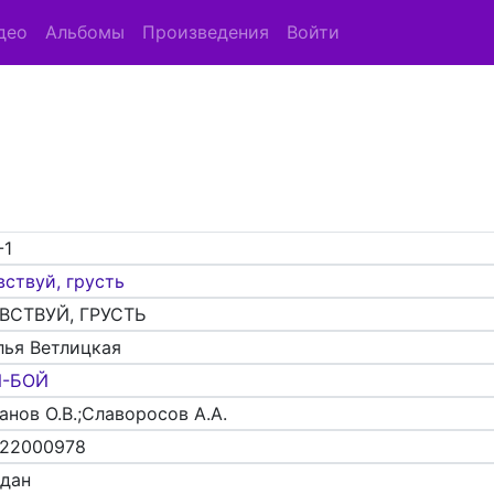
део
Альбомы
Произведения
Войти
-1
вствуй, грусть
ВСТВУЙ, ГРУСТЬ
лья Ветлицкая
Й-БОЙ
анов О.В.;Славоросов А.А.
22000978
адан