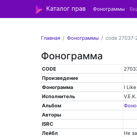
Каталог прав
Фонограммы
Ви
Главная
Фонограммы
code 27037-
Фонограмма
CODE
2703
Произведение
Фонограмма
I Lik
Исполнитель
V.E.K.
Альбом
Фоно
Авторы
ISRC
Лейбл
Не з