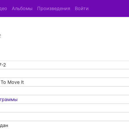
део
Альбомы
Произведения
Войти
2
7-2
e To Move It
граммы
адан