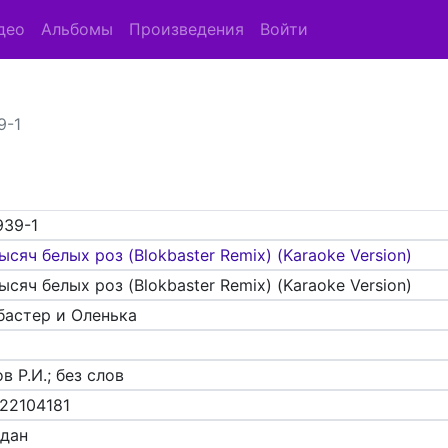
део
Альбомы
Произведения
Войти
9-1
939-1
ысяч белых роз (Blokbaster Remix) (Karaoke Version)
ысяч белых роз (Blokbaster Remix) (Karaoke Version)
бастер и Оленька
в Р.И.; без слов
22104181
адан