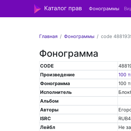
Каталог прав
Фонограммы
Ви
Главная
Фонограммы
code 488193
Фонограмма
CODE
4881
Произведение
100 т
Фонограмма
100 т
Исполнитель
Блок
Альбом
Авторы
Егоро
ISRC
RUB4
Лейбл
Не з