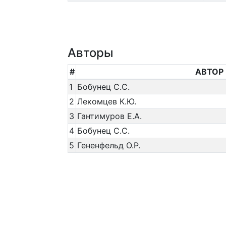
Авторы
#
АВТОР
1
Бобунец С.С.
2
Лекомцев К.Ю.
3
Гантимуров Е.А.
4
Бобунец С.С.
5
Гененфельд О.Р.