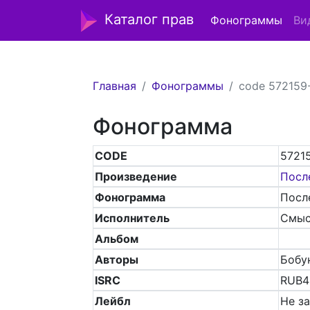
Каталог прав
Фонограммы
Ви
Главная
Фонограммы
code 572159
Фонограмма
CODE
5721
Произведение
Посл
Фонограмма
Посл
Исполнитель
Смыс
Альбом
Авторы
Бобун
ISRC
RUB4
Лейбл
Не з