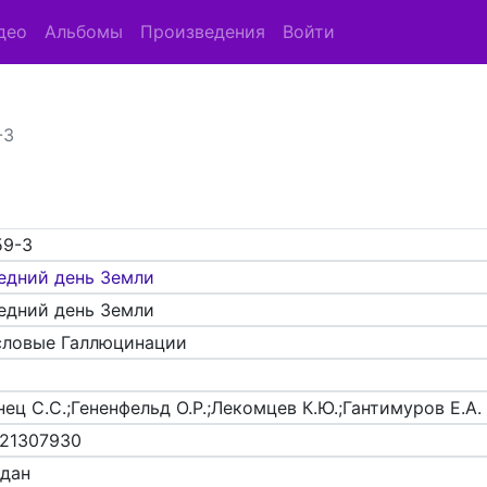
део
Альбомы
Произведения
Войти
-3
59-3
едний день Земли
едний день Земли
ловые Галлюцинации
ец С.С.;Гененфельд О.Р.;Лекомцев К.Ю.;Гантимуров Е.А.
21307930
адан