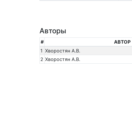
Авторы
#
АВТОР
1
Хворостян А.В.
2
Хворостян А.В.