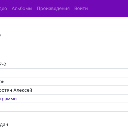
део
Альбомы
Произведения
Войти
2
7-2
рь
остян Алексей
граммы
адан