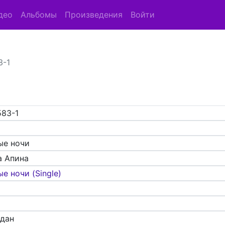
део
Альбомы
Произведения
Войти
3-1
583-1
ые ночи
а Апина
е ночи (Single)
адан