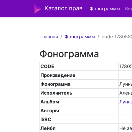
Каталог прав
Фонограммы
Ви
Главная
Фонограммы
code 178058
Фонограмма
CODE
1780
Произведение
Фонограмма
Лунн
Исполнитель
Алён
Альбом
Лунны
Авторы
ISRC
Лейбл
Не з