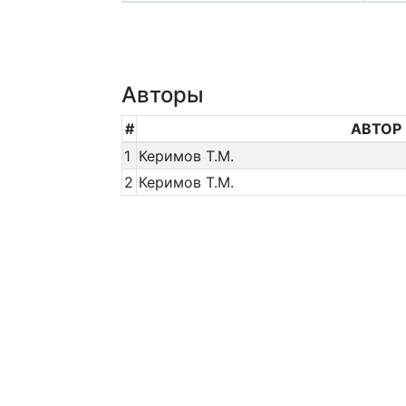
Авторы
#
АВТОР
1
Керимов Т.М.
2
Керимов Т.М.