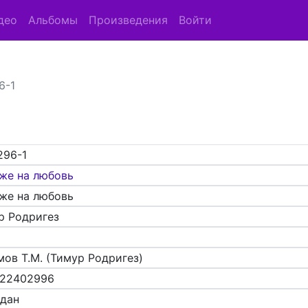
део
Альбомы
Произведения
Войти
6-1
296-1
же на любовь
же на любовь
р Родригез
мов Т.М. (Тимур Родригез)
22402996
адан