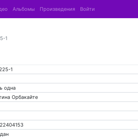
део
Альбомы
Произведения
Войти
5-1
225-1
ь одна
тина Орбакайте
22404153
адан