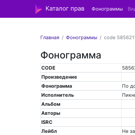
Каталог прав
Фонограммы
Ви
Главная
Фонограммы
code 585621
Фонограмма
CODE
5856
Произведение
Фонограмма
По д
Исполнитель
Пикн
Альбом
Авторы
ISRC
Лейбл
Не з