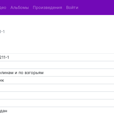
део
Альбомы
Произведения
Войти
1-1
211-1
олинам и по взгорьям
ик
адан