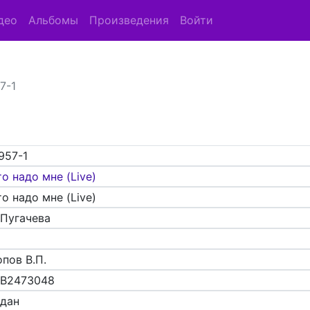
део
Альбомы
Произведения
Войти
7-1
957-1
о надо мне (Live)
о надо мне (Live)
 Пугачева
пов В.П.
B2473048
адан