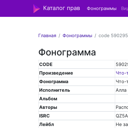
Каталог прав
Фонограммы
Ви
Главная
Фонограммы
code 590295
Фонограмма
CODE
5902
Произведение
Что-т
Фонограмма
Что-т
Исполнитель
Алла
Альбом
Авторы
Распо
ISRC
QZ5A
Лейбл
Не з