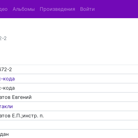
део
Альбомы
Произведения
Войти
2-2
672-2
с-кода
с-кода
атов Евгений
такли
тов Е.П.;инстр. п.
адан