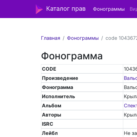
Каталог прав
Фонограммы
Ви
Главная
Фонограммы
code 104367
Фонограмма
CODE
1043
Произведение
Валь
Фонограмма
Валь
Исполнитель
Крыл
Альбом
Спек
Авторы
Крыла
ISRC
Лейбл
Не з