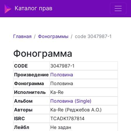
Каталог прав
Главная
Фонограммы
code 3047987-1
Фонограмма
CODE
3047987-1
Произведение
Половина
Фонограмма
Половина
Исполнитель
Ka-Re
Альбом
Половина (Single)
Авторы
Ka-Re (Реджебов А.О.)
ISRC
TCADK1787814
Лейбл
Не задан