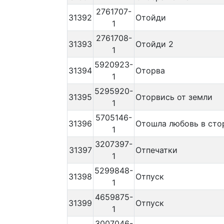
2761707-
31392
Отойди
1
2761708-
31393
Отойди 2
1
5920923-
31394
Оторва
1
5295920-
31395
Оторвись от земли
1
5705146-
31396
Отошла любовь в сто
1
3207397-
31397
Отпечатки
1
5299848-
31398
Отпуск
1
4659875-
31399
Отпуск
1
3007046-