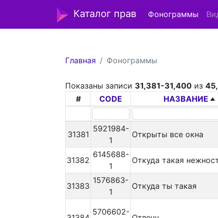
Каталог прав
Фонограммы
Ви
Главная
Фонограммы
Показаны записи
31,381-31,400
из
45
#
CODE
НАЗВАНИЕ
5921984-
31381
Открыты все окна
1
6145688-
31382
Откуда такая нежнос
1
1576863-
31383
Откуда ты такая
1
5706602-
31384
Отлечу