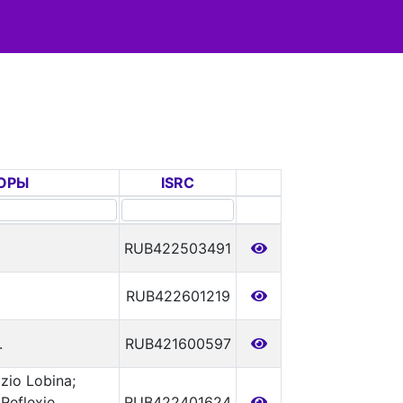
ОРЫ
ISRC
RUB422503491
RUB422601219
.
RUB421600597
izio Lobina;
Reflexie
RUB422401624