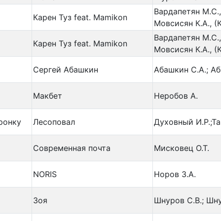
Вардапетян М.С.,
Карен Туз feat. Mamikon
Мовсисян К.А., (
Вардапетян М.С.,
Карен Туз feat. Mamikon
Мовсисян К.А., (
Сергей Абашкин
Абашкин С.А.; А
Макбет
Неробов А.
ронку
Лесоповал
Духовный И.Р.;Та
Современная почта
Мисковец О.Т.
NORIS
Норов З.А.
Зоя
Шнуров С.В.; Шну