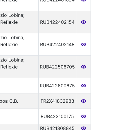
izio Lobina;
Reflexie
RUB422402154
izio Lobina;
Reflexie
RUB422402148
izio Lobina;
Reflexie
RUB422506705
RUB422600675
ров С.В.
FR2X41832988
RUB422100175
RUB421308845