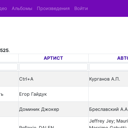
део
Альбомы
Произведения
Войти
,525
.
АРТИСТ
АВТ
Ctrl+A
Курганов А.П.
ть
Егор Гайдук
Доминик Джокер
Бреславский А.А
Jeffrey Jey; Maur
Reflexie, DALEN
Massimo Gabutti; 