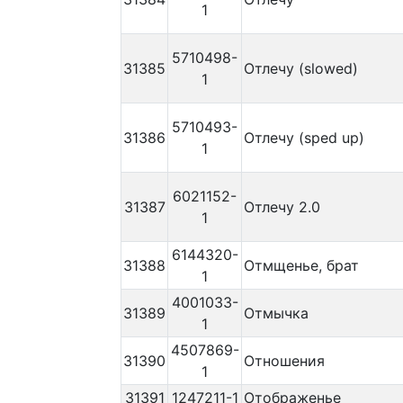
1
5710498-
31385
Отлечу (slowed)
1
5710493-
31386
Отлечу (sped up)
1
6021152-
31387
Отлечу 2.0
1
6144320-
31388
Отмщенье, брат
1
4001033-
31389
Отмычка
1
4507869-
31390
Отношения
1
31391
1247211-1
Отображенье