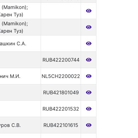
 (Mamikon);
Карен Туз)
 (Mamikon);
Карен Туз)
башкин С.А.
RUB422200744
нич М.И.
NL5CH2200022
RUB421801049
RUB422201532
ров С.В.
RUB422101615