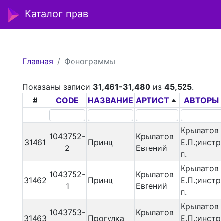
Каталог прав
Главная
Фонограммы
Показаны записи
31,461-31,480
из
45,525
.
#
CODE
НАЗВАНИЕ
АРТИСТ
АВТОРЫ
Крылатов
1043752-
Крылатов
31461
Принц
Е.П.;инстр
2
Евгений
п.
Крылатов
1043752-
Крылатов
31462
Принц
Е.П.;инстр
1
Евгений
п.
Крылатов
1043753-
Крылатов
31463
Прогулка
Е.П.;инстр