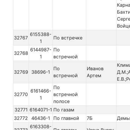
Карн
Бахти
Серг
Войц
6155388-
32767
По встречке
1
6144987-
По
32768
1
встречной
Клим
По
Иванов
32769
38696-1
Д.М.
встречной
Артем
Е.В.;
По
6161466-
32770
встречной
1
полосе
32771
6164071-1
По газам
32772
46436-1
По главной
7Б
Демья
6163308-