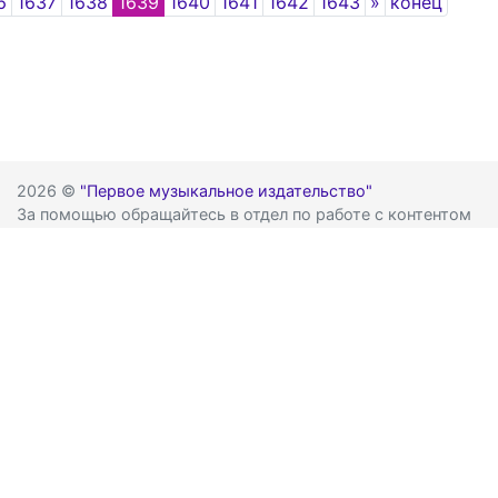
Next
6
1637
1638
1639
1640
1641
1642
1643
»
конец
2026 ©
"Первое музыкальное издательство"
За помощью обращайтесь в отдел по работе с контентом