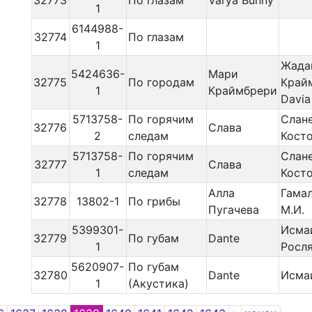
32773
По глазам
Varya Bunny
1
6144988-
32774
По глазам
1
Жадан
5424636-
Мари
32775
По городам
Крайм
1
Краймбрери
Davia
5713758-
По горячим
Слане
32776
Слава
2
следам
Косто
5713758-
По горячим
Слане
32777
Слава
1
следам
Косто
Алла
Гамал
32778
13802-1
По грибы
Пугачева
М.И.
5399301-
Исмаи
32779
По губам
Dante
1
Росля
5620907-
По губам
32780
Dante
Исмаи
1
(Акустика)