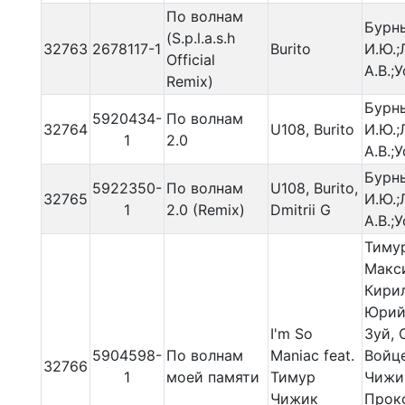
По волнам
Бурн
(S.p.l.a.s.h
32763
2678117-1
Burito
И.Ю.;
Official
А.В.;
Remix)
Бурн
5920434-
По волнам
32764
U108, Burito
И.Ю.;
1
2.0
А.В.;
Бурн
5922350-
По волнам
U108, Burito,
32765
И.Ю.;
1
2.0 (Remix)
Dmitrii G
А.В.;
Тиму
Макс
Кирил
Юрий
I'm So
Зуй, 
5904598-
По волнам
Maniac feat.
Войц
32766
1
моей памяти
Тимур
Чижи
Чижик
Прок