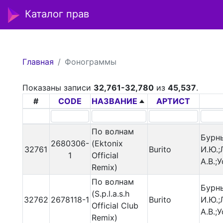
Каталог прав
Главная
Фонограммы
Показаны записи
32,761-32,780
из
45,537
.
#
CODE
НАЗВАНИЕ
АРТИСТ
По волнам
Бурн
2680306-
(Ektonix
32761
Burito
И.Ю.;
1
Official
А.В.;
Remix)
По волнам
Бурн
(S.p.l.a.s.h
32762
2678118-1
Burito
И.Ю.;
Official Club
А.В.;
Remix)