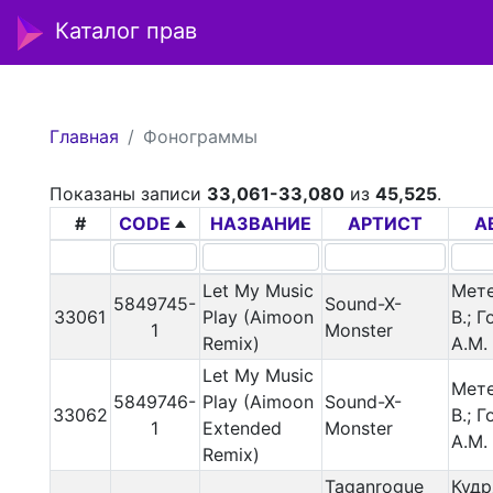
Каталог прав
Главная
Фонограммы
Показаны записи
33,061-33,080
из
45,525
.
#
CODE
НАЗВАНИЕ
АРТИСТ
А
Let My Music
Мете
5849745-
Sound-X-
33061
Play (Aimoon
В.; 
1
Monster
Remix)
А.М.
Let My Music
Мете
5849746-
Play (Aimoon
Sound-X-
33062
В.; 
1
Extended
Monster
А.М.
Remix)
Taganrogue
Куд