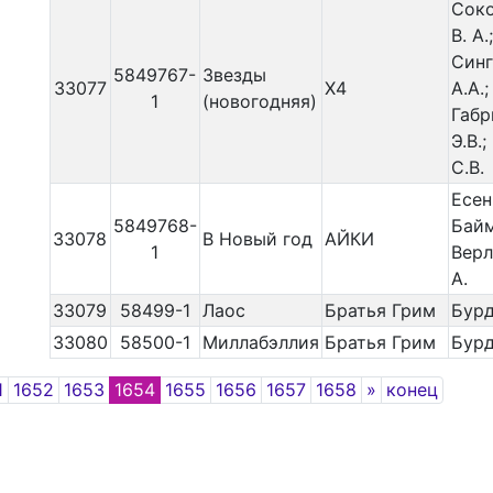
Сок
В. А.;
Синг
5849767-
Звезды
33077
X4
А.А.;
1
(новогодняя)
Габр
Э.В.
С.В.
Есен
5849768-
Байм
33078
В Новый год
АЙКИ
1
Верл
А.
33079
58499-1
Лаос
Братья Грим
Бурд
33080
58500-1
Миллабэллия
Братья Грим
Бурд
Next
1
1652
1653
1654
1655
1656
1657
1658
»
конец