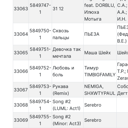
5849747-
feat. DORBLU,
С.А.
33063
31 12
1
Илюха
А.А.
Мотыга
И.Н.
ПЬЕ
5849750-
Сквозь
33064
ПЬЕЗА
(Фед
1
пальцы
В.Е.)
5849751-
Девочка так
33065
Маша Шейх
Шейх
1
мечтала
Гара
5849752-
Любовь и
Тимур
33066
Т.Р.;
1
боль
TIMBIGFAMILY
Zera
5849753-
Рукава
NEMIGA,
Собо
33067
1
(Remix)
SHXWTYPAUL
Дегт
5849754-
Song #2
33068
Serebro
1
(LUML: Act1)
5849755-
Song #2
33069
Serebro
1
(Minor: Act3)