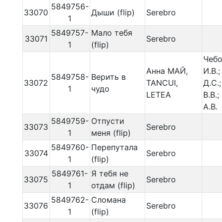
5849756-
33070
Дыши (flip)
Serebro
1
5849757-
Мало тебя
33071
Serebro
1
(flip)
Чебо
Анна МАЙ,
И.В.
5849758-
Верить в
33072
TANCUI,
Д.С.
1
чудо
LETEA
В.В.
А.В.
5849759-
Отпусти
33073
Serebro
1
меня (flip)
5849760-
Перепутала
33074
Serebro
1
(flip)
5849761-
Я тебя не
33075
Serebro
1
отдам (flip)
5849762-
Сломана
33076
Serebro
1
(flip)