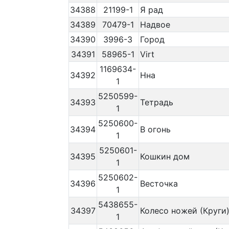
34388
21199-1
Я рад
34389
70479-1
Надвое
34390
3996-3
Город
34391
58965-1
Virt
1169634-
34392
Нна
1
5250599-
34393
Тетрадь
1
5250600-
34394
В огонь
1
5250601-
34395
Кошкин дом
1
5250602-
34396
Весточка
1
5438655-
34397
Колесо ножей (Круги
1