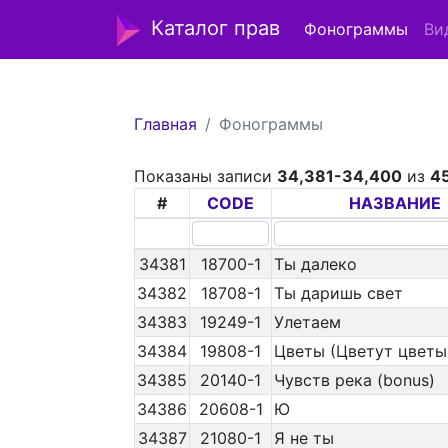
Каталог прав
Фонограммы
Ви
Главная
Фонограммы
Показаны записи
34,381-34,400
из
4
#
CODE
НАЗВАНИЕ
34381
18700-1
Ты далеко
34382
18708-1
Ты даришь свет
34383
19249-1
Улетаем
34384
19808-1
Цветы (Цветут цветы
34385
20140-1
Чувств река (bonus)
34386
20608-1
Ю
34387
21080-1
Я не ты