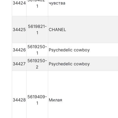
34424
чувства
1
5619821-
34425
CHANEL
1
5619250-
34426
Psychedelic cowboy
1
5619250-
34427
Psychedelic cowboy
2
5619409-
34428
Милая
1