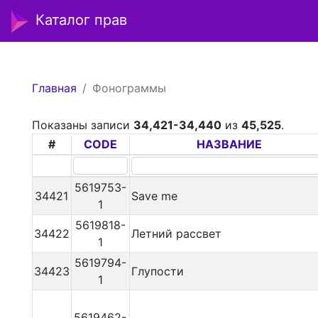
Каталог прав
Главная
Фонограммы
Показаны записи
34,421-34,440
из
45,525
.
#
CODE
НАЗВАНИЕ
5619753-
34421
Save me
1
5619818-
34422
Летний рассвет
1
5619794-
34423
Глупости
1
5619462-