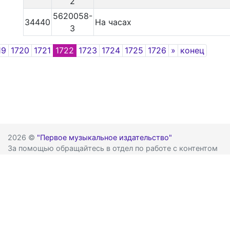
2
5620058-
34440
На часах
3
Next
19
1720
1721
1722
1723
1724
1725
1726
»
конец
2026 ©
"Первое музыкальное издательство"
За помощью обращайтесь в отдел по работе с контентом