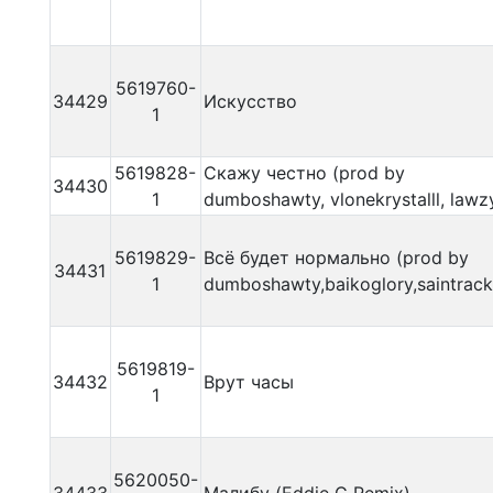
5619760-
34429
Искусство
1
5619828-
Скажу честно (prod by
34430
1
dumboshawty, vlonekrystalll, lawz
5619829-
Всё будет нормально (prod by
34431
1
dumboshawty,baikoglory,saintrack
5619819-
34432
Врут часы
1
5620050-