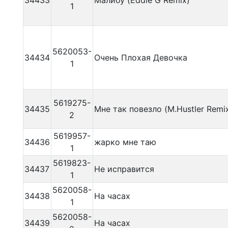
34433
Малибу (Eddie G Remix)
1
5620053-
34434
Очень Плохая Девочка
1
5619275-
34435
Мне так повезло (M.Hustler Remi
2
5619957-
34436
жарко мне таю
1
5619823-
34437
Не исправится
1
5620058-
34438
На часах
1
5620058-
34439
На часах