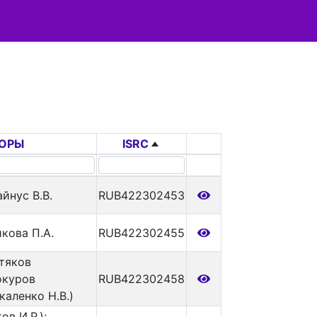
ОРЫ
ISRC
айнус В.В.
RUB422302453
икова П.А.
RUB422302455
тяков
окуров
RUB422302458
каленко Н.В.)
ов И.Р.);