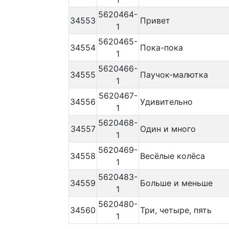
5620464-
34553
Привет
1
5620465-
34554
Пока-пока
1
5620466-
34555
Паучок-малютка
1
5620467-
34556
Удивительно
1
5620468-
34557
Один и много
1
5620469-
34558
Весёлые колёса
1
5620483-
34559
Больше и меньше
1
5620480-
34560
Три, четыре, пять
1