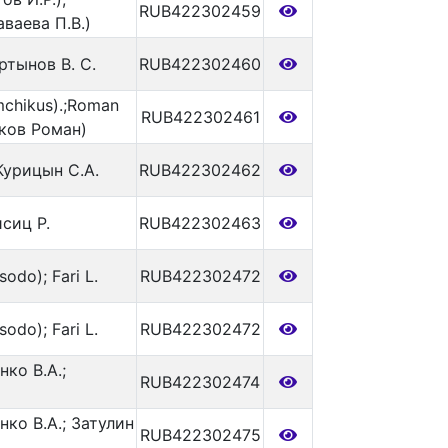
RUB422302459
ваева П.В.)
ртынов В. С.
RUB422302460
chikus).;Roman
RUB422302461
иков Роман)
Курицын С.А.
RUB422302462
сиц Р.
RUB422302463
odo); Fari L.
RUB422302472
odo); Fari L.
RUB422302472
нко В.А.;
RUB422302474
нко В.А.; Затулин
RUB422302475