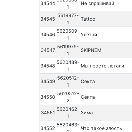
34544
Не спрашивай
1
5619977-
34545
Tattoo
1
5620509-
34546
Улетай
1
5619979-
34547
SKIPNEM
1
5620489-
34548
Мы просто летали
1
5620512-
34549
Секта
1
5620512-
34550
Секта
2
5620462-
34551
Зима
1
5620463-
34552
Что такое злость
1