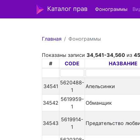
Каталог прав
Фонограммы
Ви
Главная
Фонограммы
Показаны записи
34,541-34,560
из
45
#
CODE
НАЗВАНИЕ
5620488-
34541
Апельсинки
1
5619959-
34542
Обманщик
1
5619914-
34543
Предательство любв
1
5620308-