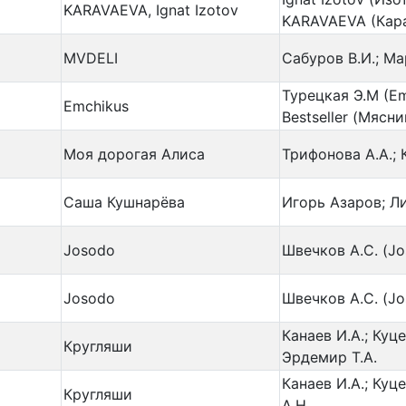
KARAVAEVA, Ignat Izotov
KARAVAEVA (Кара
MVDELI
Сабуров В.И.; Ма
Турецкая Э.М (Em
Emchikus
Bestseller (Мясн
Моя дорогая Алиса
Трифонова А.А.; 
Саша Кушнарёва
Игорь Азаров; Ли
Josodo
Швечков А.С. (Jos
Josodo
Швечков А.С. (Jos
Канаев И.А.; Куце
Кругляши
Эрдемир Т.А.
Канаев И.А.; Куце
Кругляши
А.Н.