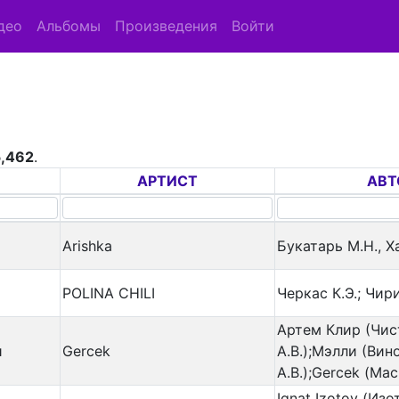
део
Альбомы
Произведения
Войти
,462
.
АРТИСТ
АВТ
Arishka
Букатарь М.Н., Х
POLINA CHILI
Черкас К.Э.; Чир
Артем Клир (Чис
и
Gercek
А.В.);Мэлли (Вин
А.В.);Gercek (Мас
Ignat Izotov (Изот