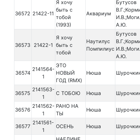
Я хочу
Бутусов
быть с
В.Г.;Корм
36572
21422-11
Аквариум
тобой
И.В.;Мог
(1993)
А.Ю.
Бутусов
Я хочу
Наутилус
В.Г.;Корм
36573
21422-1
быть с
Помпилиус
И.В.;Мог
тобой
А.Ю.
ЭТО
2141564-
36574
НОВЫЙ
Нюша
Шурочкин
1
ГОД (RMX)
2141563-
36575
С ТОБОЮ
Нюша
Шурочкин
1
2141562-
РАНО НА
36576
Нюша
Шурочкин
1
ТЫ
2141561-
36577
ОСЕНЬ
Нюша
Шурочкин
1
НАЕДИНЕ