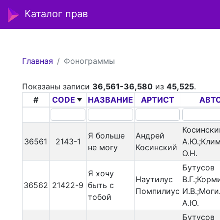
Каталог прав
Главная
Фонограммы
Показаны записи
36,561-36,580
из
45,525
.
#
CODE
НАЗВАНИЕ
АРТИСТ
АВТ
Косински
Я больше
Андрей
36561
2143-1
А.Ю.;Кли
не могу
Косинский
О.Н.
Бутусов
Я хочу
Наутилус
В.Г.;Корм
36562
21422-9
быть с
Помпилиус
И.В.;Мог
тобой
А.Ю.
Бутусов