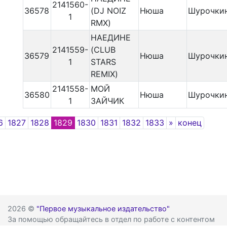
2141560-
36578
(DJ NOIZ
Нюша
Шурочкин
1
RMX)
НАЕДИНЕ
2141559-
(CLUB
36579
Нюша
Шурочкин
1
STARS
REMIX)
2141558-
МОЙ
36580
Нюша
Шурочкин
1
ЗАЙЧИК
Next
6
1827
1828
1829
1830
1831
1832
1833
»
конец
2026 ©
"Первое музыкальное издательство"
За помощью обращайтесь в отдел по работе с контентом