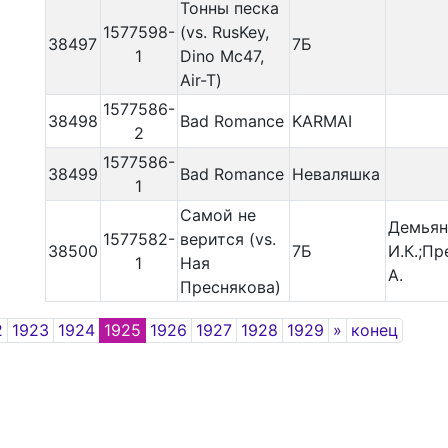
Тонны песка
1577598-
(vs. RusKey,
38497
7Б
1
Dino Mc47,
Air-T)
1577586-
38498
Bad Romance
KARMAI
2
1577586-
38499
Bad Romance
Неваляшка
1
Самой не
Демьян
1577582-
верится (vs.
38500
7Б
И.К.;Пр
1
Ная
А.
Преснякова)
Next
2
1923
1924
1925
1926
1927
1928
1929
»
конец