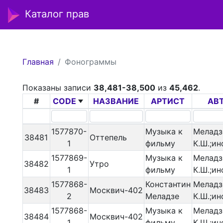
Каталог прав
Главная
Фонограммы
Показаны записи
38,481-38,500
из
45,462
.
#
CODE
НАЗВАНИЕ
АРТИСТ
АВ
1577870-
Музыка к
Меладз
38481
Оттепель
1
фильму
К.Ш.;ин
1577869-
Музыка к
Меладз
38482
Утро
1
фильму
К.Ш.;ин
1577868-
Константин
Меладз
38483
Москвич-402
2
Меладзе
К.Ш.;ин
1577868-
Музыка к
Меладз
38484
Москвич-402
1
фильму
К.Ш.;ин