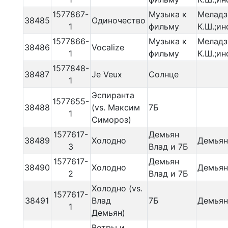
1577867-
Музыка к
Меладз
38485
Одиночество
1
фильму
К.Ш.;ин
1577866-
Музыка к
Меладз
38486
Vocalize
1
фильму
К.Ш.;ин
1577848-
38487
Je Veux
Солнце
1
Эспиранта
1577655-
38488
(vs. Максим
7Б
1
Симороз)
1577617-
Демьян
38489
Холодно
Демьян
3
Влад и 7Б
1577617-
Демьян
38490
Холодно
Демьян
2
Влад и 7Б
Холодно (vs.
1577617-
38491
Влад
7Б
Демьян
1
Демьян)
Ветры и