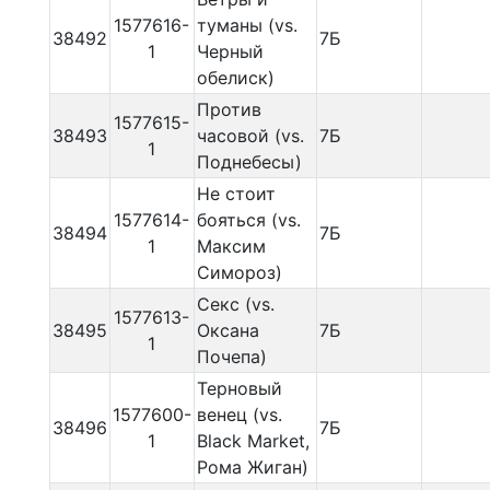
1577616-
туманы (vs.
38492
7Б
1
Черный
обелиск)
Против
1577615-
38493
часовой (vs.
7Б
1
Поднебесы)
Не стоит
1577614-
бояться (vs.
38494
7Б
1
Максим
Симороз)
Секс (vs.
1577613-
38495
Оксана
7Б
1
Почепа)
Терновый
1577600-
венец (vs.
38496
7Б
1
Black Market,
Рома Жиган)