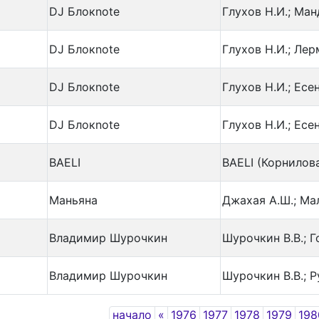
DJ Блокnote
Глухов Н.И.; Ма
DJ Блокnote
Глухов Н.И.; Ле
о
DJ Блокnote
Глухов Н.И.; Есе
о
DJ Блокnote
Глухов Н.И.; Есе
BAELI
BAELI (Корнилова
Маньяна
Джахая А.Ш.; Ма
Владимир Шурочкин
Шурочкин В.В.; Г
Владимир Шурочкин
Шурочкин В.В.; Р
Previous
начало
«
1976
1977
1978
1979
198