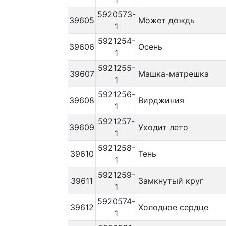
5920573-
39605
Может дождь
1
5921254-
39606
Осень
1
5921255-
39607
Машка-матрешка
1
5921256-
39608
Вирджиния
1
5921257-
39609
Уходит лето
1
5921258-
39610
Тень
1
5921259-
39611
Замкнутый круг
1
5920574-
39612
Холодное сердце
1