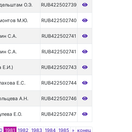
ндельштам О.Э.
RUB422502739
рмонтов М.Ю.
RUB422502740
нин С.А.
RUB422502741
нин С.А.
RUB422502741
 Е.И.)
RUB422502743
лахова Е.С.
RUB422502744
ольцева А.Н.
RUB422502746
улева Е.О.
RUB422502747
Next
0
1981
1982
1983
1984
1985
»
конец