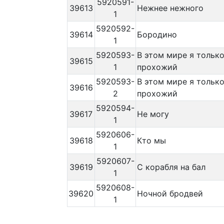
5920591-
39613
Нежнее нежного
1
5920592-
39614
Бородино
1
5920593-
В этом мире я тольк
39615
1
прохожий
5920593-
В этом мире я тольк
39616
2
прохожий
5920594-
39617
Не могу
1
5920606-
39618
Кто мы
1
5920607-
39619
С корабля на бал
1
5920608-
39620
Ночной бродвей
1