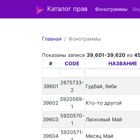
Каталог прав
Фонограммы
Ви
Главная
Фонограммы
Показаны записи
39,601-39,620
из
4
#
CODE
НАЗВАНИЕ
2675733-
39601
Гудбай, беби
2
5920569-
39602
Кто-то другой
1
5920570-
39603
Ласковый Май
1
5920571-
39604
Месяц Май
1