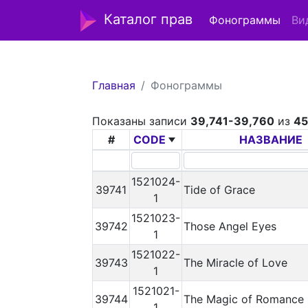
Каталог прав
Фонограммы
Ви
Главная
Фонограммы
Показаны записи
39,741-39,760
из
45
#
CODE
НАЗВАНИЕ
1521024-
39741
Tide of Grace
1
1521023-
39742
Those Angel Eyes
1
1521022-
39743
The Miracle of Love
1
1521021-
39744
The Magic of Romance
1