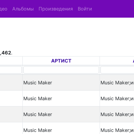
део
Альбомы
Произведения
Войти
,462
.
АРТИСТ
Music Maker
Music Maker;и
Music Maker
Music Maker;и
Music Maker
Music Maker;и
Music Maker
Music Maker;и