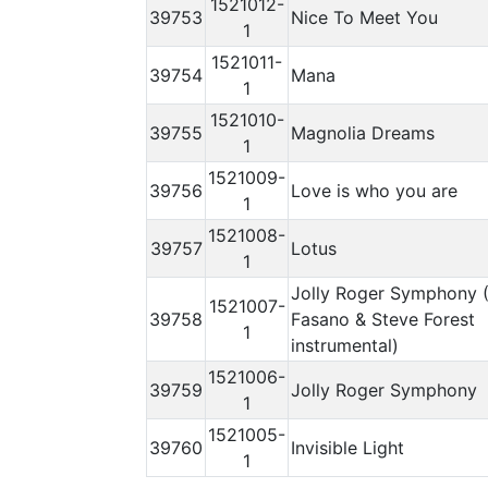
1521012-
39753
Nice To Meet You
1
1521011-
39754
Mana
1
1521010-
39755
Magnolia Dreams
1
1521009-
39756
Love is who you are
1
1521008-
39757
Lotus
1
Jolly Roger Symphony 
1521007-
39758
Fasano & Steve Forest
1
instrumental)
1521006-
39759
Jolly Roger Symphony
1
1521005-
39760
Invisible Light
1