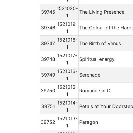
1521020-
39745
The Living Presence
1
1521019-
39746
The Colour of the Harde
1
1521018-
39747
The Birth of Venus
1
1521017-
39748
Spiritual energy
1
1521016-
39749
Serenade
1
1521015-
39750
Romance in C
1
1521014-
39751
Petals at Your Doorste
1
1521013-
39752
Paragon
1