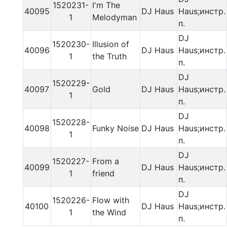
1520231-
I'm The
40095
DJ Haus
Haus;инстр.
1
Melodyman
п.
DJ
1520230-
Illusion of
40096
DJ Haus
Haus;инстр.
1
the Truth
п.
DJ
1520229-
40097
Gold
DJ Haus
Haus;инстр.
1
п.
DJ
1520228-
40098
Funky Noise
DJ Haus
Haus;инстр.
1
п.
DJ
1520227-
From a
40099
DJ Haus
Haus;инстр.
1
friend
п.
DJ
1520226-
Flow with
40100
DJ Haus
Haus;инстр.
1
the Wind
п.