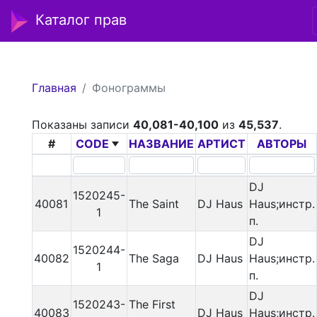
Каталог прав
Главная
Фонограммы
Показаны записи
40,081-40,100
из
45,537
.
#
CODE
НАЗВАНИЕ
АРТИСТ
АВТОРЫ
DJ
1520245-
40081
The Saint
DJ Haus
Haus;инстр.
1
п.
DJ
1520244-
40082
The Saga
DJ Haus
Haus;инстр.
1
п.
DJ
1520243-
The First
40083
DJ Haus
Haus;инстр.