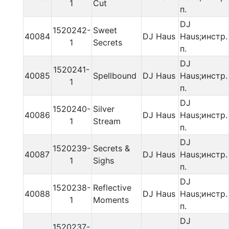
1
Cut
п.
DJ
1520242-
Sweet
40084
DJ Haus
Haus;инстр.
1
Secrets
п.
DJ
1520241-
40085
Spellbound
DJ Haus
Haus;инстр.
1
п.
DJ
1520240-
Silver
40086
DJ Haus
Haus;инстр.
1
Stream
п.
DJ
1520239-
Secrets &
40087
DJ Haus
Haus;инстр.
1
Sighs
п.
DJ
1520238-
Reflective
40088
DJ Haus
Haus;инстр.
1
Moments
п.
DJ
1520237-