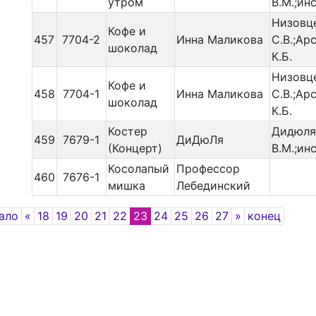
утром
В.М.;инс
Низовц
Кофе и
457
7704-2
Инна Маликова
С.В.;Ар
шоколад
К.Б.
Низовц
Кофе и
458
7704-1
Инна Маликова
С.В.;Ар
шоколад
К.Б.
Костер
Дидюля
459
7679-1
ДиДюЛя
(Концерт)
В.М.;инс
Косолапый
Профессор
460
7676-1
мишка
Лебединский
Previous
Next
ало
«
18
19
20
21
22
23
24
25
26
27
»
конец