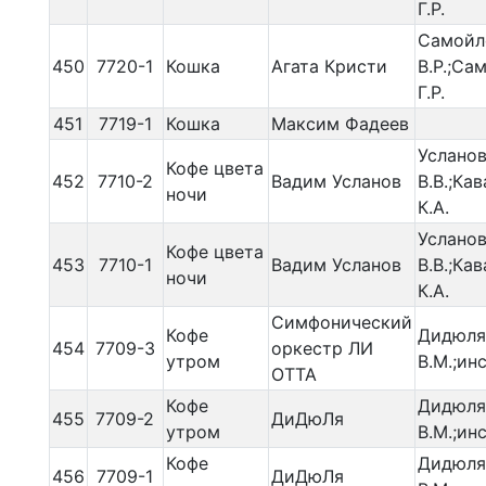
Г.Р.
Самойл
450
7720-1
Кошка
Агата Кристи
В.Р.;Са
Г.Р.
451
7719-1
Кошка
Максим Фадеев
Услано
Кофе цвета
452
7710-2
Вадим Усланов
В.В.;Ка
ночи
К.А.
Услано
Кофе цвета
453
7710-1
Вадим Усланов
В.В.;Ка
ночи
К.А.
Симфонический
Кофе
Дидюля
454
7709-3
оркестр ЛИ
утром
В.М.;инс
ОТТА
Кофе
Дидюля
455
7709-2
ДиДюЛя
утром
В.М.;инс
Кофе
Дидюля
456
7709-1
ДиДюЛя