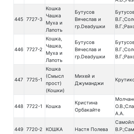
Кошка
Бутусов
Бутусо
Чашка
445
7727-3
Вячеслав и
В.Г.;Со
Муха и
гр.Deadушки
В.Г.;Рах
Лапоть
Кошка,
Бутусов
Бутусо
Чашка,
446
7727-2
Вячеслав и
В.Г.;Со
Муха и
гр.Deadушки
В.Г.;Рах
Лапоть
Кошка
(Смысл
Михей и
447
7725-1
Крутико
прост)
Джуманджи
(Кошки)
Молчан
Кристина
448
7722-1
Кошка
О.В.;Сл
Орбакайте
А.А.
Самойл
449
7720-2
КОШКА
Настя Полева
В.Р.;Са