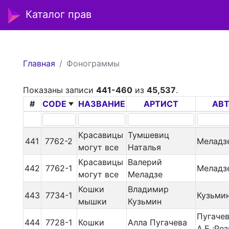
Каталог прав
Главная
Фонограммы
Показаны записи
441-460
из
45,537
.
#
CODE
НАЗВАНИЕ
АРТИСТ
АВ
Красавицы
Тумшевиц
441
7762-2
Меладзе
могут все
Наталья
Красавицы
Валерий
442
7762-1
Меладзе
могут все
Меладзе
Кошки
Владимир
443
7734-1
Кузьмин
мышки
Кузьмин
Пугаче
444
7728-1
Кошки
Алла Пугачева
А.Б.;Рез