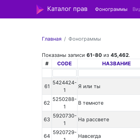
Каталог прав
Фонограммы
Ви
Главная
Фонограммы
Показаны записи
61-80
из
45,462
.
#
CODE
НАЗВАНИЕ
5424424-
61
Я или ты
1
5250288-
62
В темноте
1
5920730-
63
На рассвете
1
5920729-
64
Навсегда
1