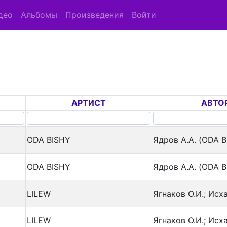
део
Альбомы
Произведения
Войти
АРТИСТ
АВТО
ODA BISHY
Ядров А.А. (ODA B
ODA BISHY
Ядров А.А. (ODA B
LILEW
Ягнаков О.И.; Исха
LILEW
Ягнаков О.И.; Исха