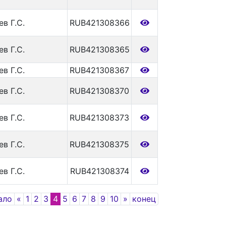
ев Г.С.
RUB421308366
ев Г.С.
RUB421308365
ев Г.С.
RUB421308367
ев Г.С.
RUB421308370
ев Г.С.
RUB421308373
ев Г.С.
RUB421308375
ев Г.С.
RUB421308374
Previous
Next
ало
«
1
2
3
4
5
6
7
8
9
10
»
конец