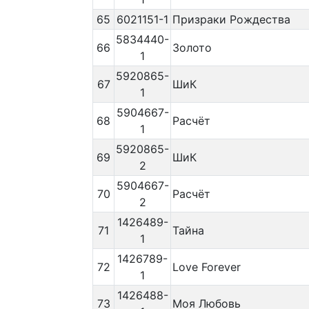
65
6021151-1
Призраки Рождества
5834440-
66
Золото
1
5920865-
67
ШиК
1
5904667-
68
Расчёт
1
5920865-
69
ШиК
2
5904667-
70
Расчёт
2
1426489-
71
Тайна
1
1426789-
72
Love Forever
1
1426488-
73
Моя Любовь