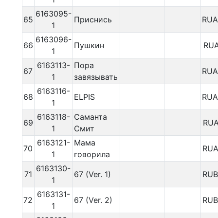
6163095-
65
Приснись
RUA
1
6163096-
66
Пушкин
RUA
1
6163113-
Пора
67
RUA
1
завязывать
6163116-
68
ELPIS
RUA
1
6163118-
Саманта
69
RUA
1
Смит
6163121-
Мама
70
RUA
1
говорила
6163130-
71
67 (Ver. 1)
RUB
1
6163131-
72
67 (Ver. 2)
RUB
1