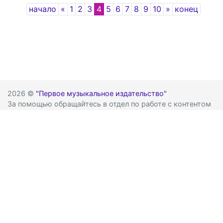
Previous
Next
начало
«
1
2
3
4
5
6
7
8
9
10
»
конец
2026 ©
"Первое музыкальное издательство"
За помощью обращайтесь в отдел по работе с контентом