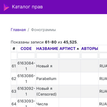
Каталог прав
Главная
Фонограммы
Показаны записи
61-80
из
45,525
.
#
CODE
НАЗВАНИЕ
АРТИСТ
АВТОРЫ
6163084-
61
Новый я
RUA
1
6163086-
62
Parabellum
RUA
1
6163092-
Новый я
63
RUA
1
(Сensored)
6163093-
64
Числа
RUA
1