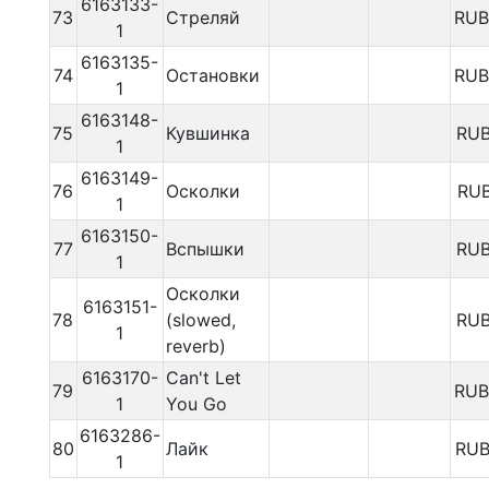
6163133-
73
Стреляй
RUB
1
6163135-
74
Остановки
RUB
1
6163148-
75
Кувшинка
RUB
1
6163149-
76
Осколки
RU
1
6163150-
77
Вспышки
RUB
1
Осколки
6163151-
78
(slowed,
RUB
1
reverb)
6163170-
Can't Let
79
RUB
1
You Go
6163286-
80
Лайк
RUB
1