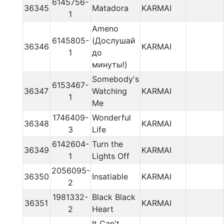
6145756-
36345
Matadora
KARMAI
1
Ameno
6145805-
(Дослушай
36346
KARMAI
1
до
минуты!)
Somebody's
6153467-
36347
Watching
KARMAI
1
Me
1746409-
Wonderful
36348
KARMAI
3
Life
6142604-
Turn the
36349
KARMAI
1
Lights Off
2056095-
36350
Insatiable
KARMAI
2
1981332-
Black Black
36351
KARMAI
2
Heart
It Can't