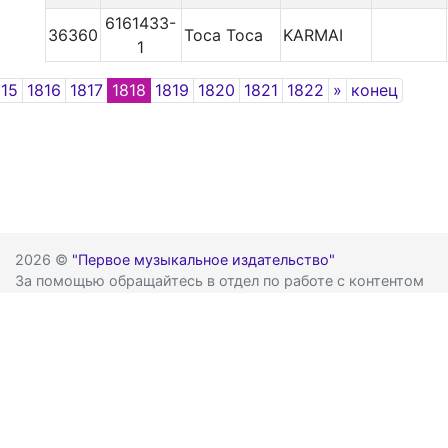
6161433-
36360
Toca Toca
KARMAI
1
Next
815
1816
1817
1818
1819
1820
1821
1822
»
конец
2026 ©
"Первое музыкальное издательство"
За помощью обращайтесь в отдел по работе с контентом