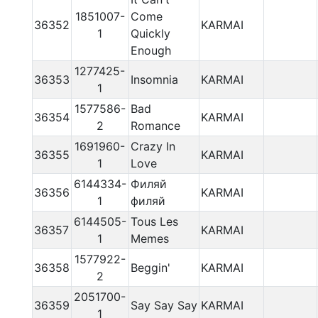
1851007-
Come
36352
KARMAI
1
Quickly
Enough
1277425-
36353
Insomnia
KARMAI
1
1577586-
Bad
36354
KARMAI
2
Romance
1691960-
Crazy In
36355
KARMAI
1
Love
6144334-
Филяй
36356
KARMAI
1
филяй
6144505-
Tous Les
36357
KARMAI
1
Memes
1577922-
36358
Beggin'
KARMAI
2
2051700-
36359
Say Say Say
KARMAI
1