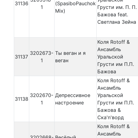
31136
(SpasiboPauchok
1
Грусти им. П. П.
Mix)
Бажова feat.
Светлана Зейна
Коля Rotoff &
Ансамбль
3202673-
Ты веган и я
31137
Уральской
1
веган
Грусти им П.П.
Бажова
Коля Rotoff &
Ансамбль
3202670-
Депрессивное
Уральской
31138
1
настроение
Грусти им П.П.
Бажова &
Ска'n'ворд
Коля Rotoff &
Ансамбль
3202668-
Весёлый