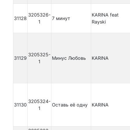
3205326-
KARINA feat
31128
7 минут
1
Rayski
3205325-
31129
Минус Любовь
KARINA
1
3205324-
31130
Оставь её одну
KARINA
1