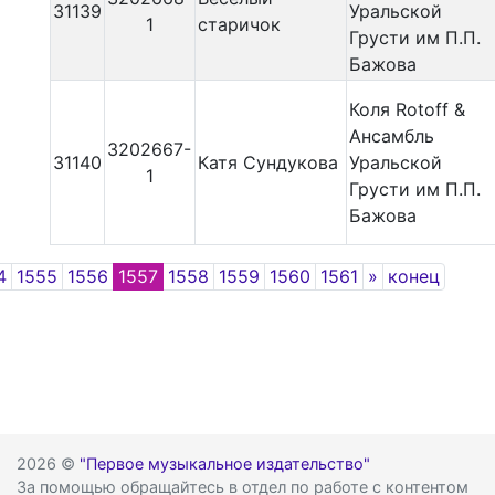
31139
Уральской
1
старичок
Грусти им П.П.
Бажова
Коля Rotoff &
Ансамбль
3202667-
31140
Катя Сундукова
Уральской
1
Грусти им П.П.
Бажова
Next
4
1555
1556
1557
1558
1559
1560
1561
»
конец
2026 ©
"Первое музыкальное издательство"
За помощью обращайтесь в отдел по работе с контентом