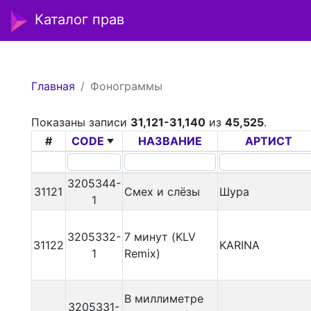
Каталог прав
Главная
Фонограммы
Показаны записи
31,121-31,140
из
45,525
.
#
CODE
НАЗВАНИЕ
АРТИСТ
3205344-
31121
Смех и слёзы
Шура
1
3205332-
7 минут (KLV
31122
KARINA
1
Remix)
В миллиметре
3205331-