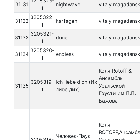
3205323-
31131
nightwave
vitaly magadans
1
3205322-
31132
karfagen
vitaly magadans
1
3205321-
31133
dune
vitaly magadans
1
3205320-
31134
endless
vitaly magadans
1
Коля Rotoff &
Ансамбль
3205319-
Ich liebe dich (Их
31135
Уральской
1
либе дих)
Грусти им П.П.
Бажова
Коля
ROTOFF,Ансамб
Человек-Паук
3205318-
Уральской