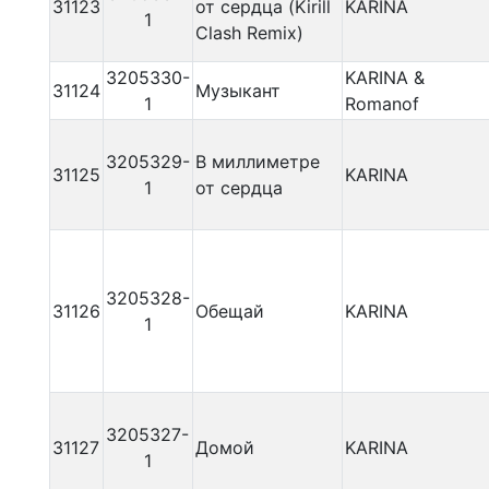
31123
от сердца (Kirill
KARINA
1
Clash Remix)
3205330-
KARINA &
31124
Музыкант
1
Romanof
3205329-
В миллиметре
31125
KARINA
1
от сердца
3205328-
31126
Обещай
KARINA
1
3205327-
31127
Домой
KARINA
1