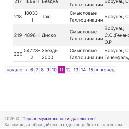
217
1689-1
Бездна
Бобунец С
Галлюцинации
18033-
Смысловые
218
Таю
Бобунец С
1
Галлюцинации
Бобунец
Смысловые
219
4896-1
Диско
С.С.;Гене
Галлюцинации
О.Р.
54728-
Звезды
Смысловые
Бобунец С.
220
2
3000
Галлюцинации
Гененфельд
Previous
Next
начало
«
6
7
8
9
10
11
12
13
14
15
»
конец
2026 ©
"Первое музыкальное издательство"
За помощью обращайтесь в отдел по работе с контентом