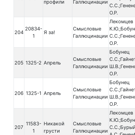
профили
Галлюцинации
С.С.;Гене
О.Р.
Лекомцев
20834-
Смысловые
К.Ю.;Бобу
204
Я за!
1
Галлюцинации
С.С.;Гене
О.Р.
Бобунец
Смысловые
С.С.;Гайн
205
1325-2
Апрель
Галлюцинации
Ш.В.;Гене
О.Р.
Бобунец
Смысловые
С.С.;Гайн
206
1325-1
Апрель
Галлюцинации
Ш.В.;Гене
О.Р.
Лекомцев
К.Ю.;Бобу
11583-
Никакой
Смысловые
207
С.С.;Буры
1
грусти
Галлюцинации
А.С.;Генен