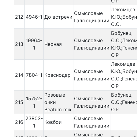
О.Р.
Лекомцев
Смысловые
212
4946-1
До встречи
К.Ю.;Бобу
Галлюцинации
С.С.
Бобунец
19964-
Смысловые
С.С.;Леко
213
Черная
1
Галлюцинации
К.Ю.;Гене
О.Р.
Лекомцев
Смысловые
К.Ю.;Бобу
214
7804-1
Краснодар
Галлюцинации
С.С.;Гене
О.Р.
Розовые
Бобунец
15752-
Смысловые
215
очки
С.С.;Гене
1
Галлюцинации
Beatum mix
О.Р.
23803-
Смысловые
216
Ковбои
1
Галлюцинации
Смысловые