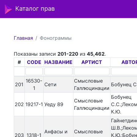
Каталог прав
Главная
Фонограммы
Показаны записи
201-220
из
45,462
.
#
CODE
НАЗВАНИЕ
АРТИСТ
АВТО
16530-
Смысловые
201
Сети
Бобунец С
1
Галлюцинации
Бобунец
Смысловые
202
19217-1
Уеду 89
С.С.;Леко
Галлюцинации
К.Ю.
Гайнетдин
Ш.В.;Леко
Анфасы и
Смысловые
203
1318-1
К.Ю.;Бобу