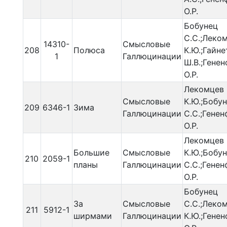
О.Р.
Бобунец
С.С.;Леко
14310-
Смысловые
208
Полюса
К.Ю.;Гайн
1
Галлюцинации
Ш.В.;Гене
О.Р.
Лекомцев
Смысловые
К.Ю.;Бобу
209
6346-1
Зима
Галлюцинации
С.С.;Гене
О.Р.
Лекомцев
Большие
Смысловые
К.Ю.;Бобу
210
2059-1
планы
Галлюцинации
С.С.;Гене
О.Р.
Бобунец
За
Смысловые
С.С.;Леко
211
5912-1
ширмами
Галлюцинации
К.Ю.;Гене